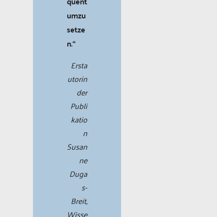
quent
umzu
setze
n.“
Ersta
utorin
der
Publi
katio
n
Susan
ne
Duga
s-
Breit,
Wisse