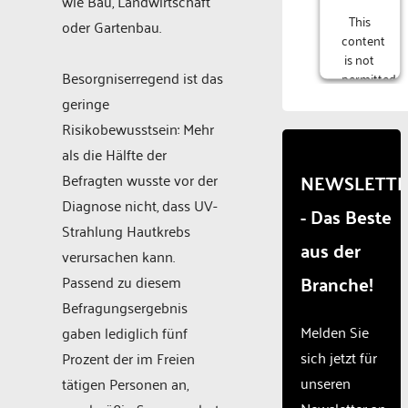
wie Bau, Landwirtschaft
This
oder Gartenbau.
content
is not
Besorgniserregend ist das
permitted
to
geringe
load
Risikobewusstsein: Mehr
due to
als die Hälfte der
trackers
that
NEWSLETT
Befragten wusste vor der
are
Diagnose nicht, dass UV-
- Das Beste
not
Strahlung Hautkrebs
disclosed
aus der
to the
verursachen kann.
visitor.
Branche!
Passend zu diesem
The
Befragungsergebnis
website
owner
Melden Sie
gaben lediglich fünf
needs
sich jetzt für
Prozent der im Freien
to
unseren
tätigen Personen an,
setup
the
Newsletter an