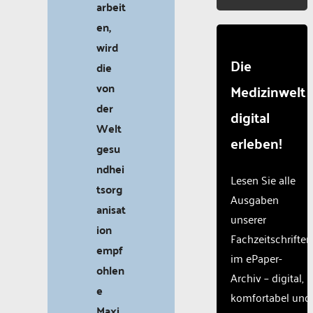
arbeit
en,
wird
Die
die
von
Medizinwelt
der
digital
Welt
erleben!
gesu
ndhei
Lesen Sie alle
tsorg
Ausgaben
anisat
unserer
ion
Fachzeitschriften
empf
im ePaper-
ohlen
Archiv – digital,
e
komfortabel und
Maxi