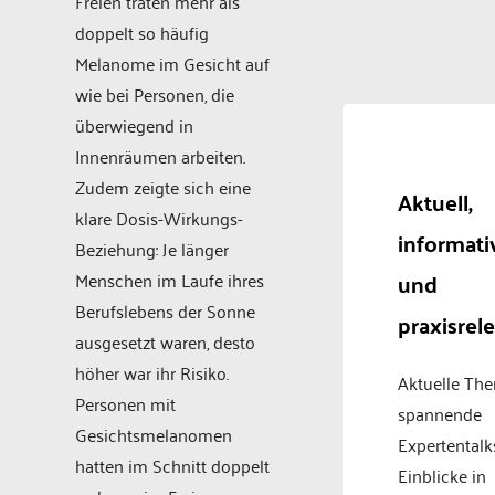
Freien traten mehr als
doppelt so häufig
Melanome im Gesicht auf
wie bei Personen, die
überwiegend in
Innenräumen arbeiten.
Zudem zeigte sich eine
Aktuell,
klare Dosis-Wirkungs-
informati
Beziehung: Je länger
und
Menschen im Laufe ihres
Berufslebens der Sonne
praxisrel
ausgesetzt waren, desto
höher war ihr Risiko.
Aktuelle Th
Personen mit
spannende
Gesichtsmelanomen
Expertentalk
hatten im Schnitt doppelt
Einblicke in