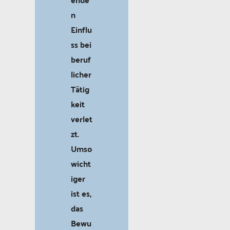
n
Einflu
ss bei
beruf
licher
Tätig
keit
verlet
zt.
Umso
wicht
iger
ist es,
das
Bewu