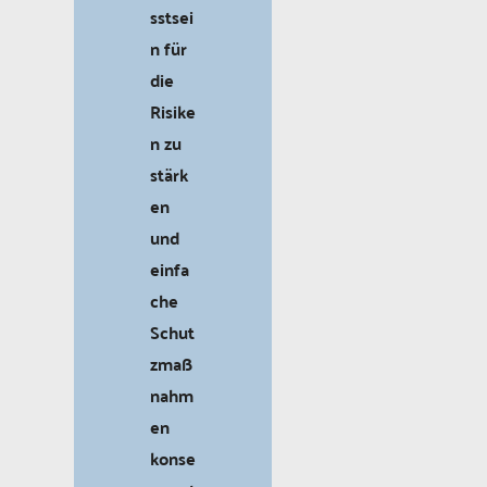
sstsei
n für
die
Risike
n zu
stärk
en
und
einfa
che
Schut
zmaß
nahm
en
konse