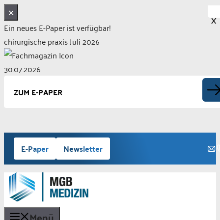
✕
X
Ein neues E-Paper ist verfügbar!
chirurgische praxis Juli 2026
30.07.2026
ZUM E-PAPER
Zum
E-Paper
Newsletter
Inhalt
springen
Menü