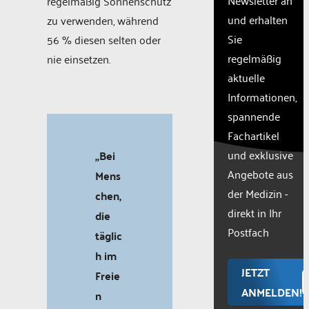
regelmäßig Sonnenschutz
site
und erhalten
zu verwenden, während
with
Sie
56 % diesen selten oder
their
CMP
regelmäßig
nie einsetzen.
to add
aktuelle
this
Informationen,
content
to the
spannende
list of
Fachartikel
technologie
und exklusive
„Bei
used.
Powered
Angebote aus
Mens
by
der Medizin -
chen,
Usercentr
direkt in Ihr
die
Consent
Manageme
Postfach
täglic
Platform
h im
JETZT
Freie
ANMELDEN!
n