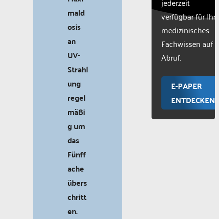
jederzeit
mald
verfügbar für Ihr
osis
medizinisches
an
Fachwissen auf
UV-
Abruf.
Strahl
ung
E-PAPER
regel
ENTDECKEN
mäßi
g um
das
Fünff
ache
übers
chritt
en.