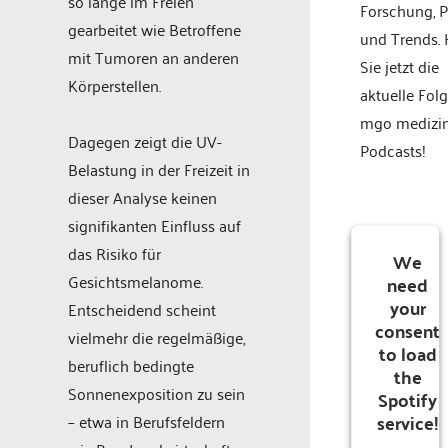
so lange im Freien
Forschung, P
gearbeitet wie Betroffene
und Trends.
mit Tumoren an anderen
Sie jetzt die
Körperstellen.
aktuelle Fol
mgo medizi
Dagegen zeigt die UV-
Podcasts!
Belastung in der Freizeit in
dieser Analyse keinen
signifikanten Einfluss auf
das Risiko für
We
Gesichtsmelanome.
need
your
Entscheidend scheint
consent
vielmehr die regelmäßige,
to load
beruflich bedingte
the
Sonnenexposition zu sein
Spotify
service!
– etwa in Berufsfeldern