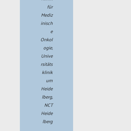
für
Mediz
inisch
e
Onkol
ogie,
Unive
rsitäts
klinik
um
Heide
lberg,
NCT
Heide
lberg