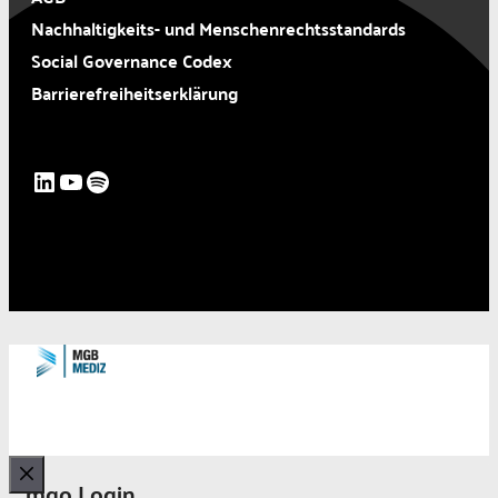
Nachhaltigkeits- und Menschenrechtsstandards
Social Governance Codex
Barrierefreiheitserklärung
LinkedIn
YouTube
Spotify
mgo Login