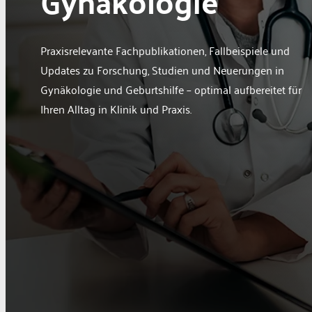
Gynäkologie
Berufspolitik
Personalia
Praxisrelevante Fachpublikationen, Fallbeispiele und
Panorama
Updates zu Forschung, Studien und Neuerungen in
Service
Gynäkologie und Geburtshilfe – optimal aufbereitet für
Kongress
Ihren Alltag in Klinik und Praxis.
Literatur
Aus der Industrie
Videos
Podcast
Veranstaltungen
Zahlen | Daten | Fakten
MGB Login