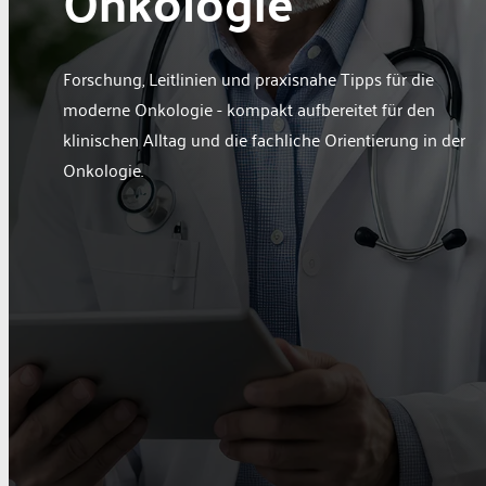
Onkologie
Berufspolitik
Personalia
Forschung, Leitlinien und praxisnahe Tipps für die
Panorama
moderne Onkologie - kompakt aufbereitet für den
Service
klinischen Alltag und die fachliche Orientierung in der
Kongress
Onkologie.
Literatur
Aus der Industrie
Videos
Podcast
Veranstaltungen
Zahlen | Daten | Fakten
MGB Login