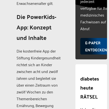
jederzeit
Erwachsenenalter gilt.
verfügbar für Ihr
Die PowerKids-
medizinisches
Fachwissen auf
App: Konzept
Abruf.
und Inhalte
E-PAPER
ENTDECKEN
Die kostenfreie App der
Stiftung Kindergesundheit
richtet sich an Kinder
zwischen acht und zwölf
diabetes
Jahren und begleitet sie
über einen Zeitraum von
heute
zwölf Wochen zu den
RÄTSEL
Themenbereichen
Ernährung, Bewegung