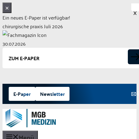
✕
X
Ein neues E-Paper ist verfügbar!
chirurgische praxis Juli 2026
30.07.2026
ZUM E-PAPER
Zum
E-Paper
Newsletter
Inhalt
springen
Menü