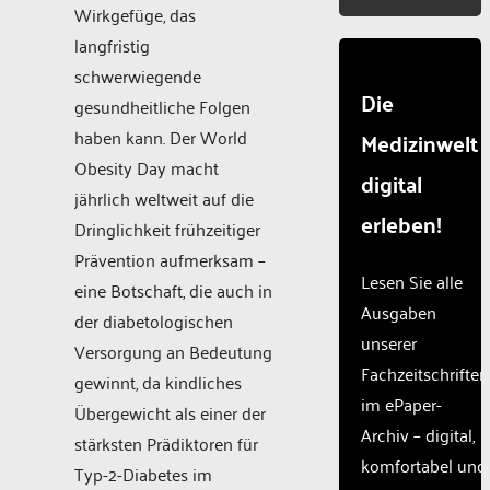
Wirkgefüge, das
langfristig
schwerwiegende
Die
gesundheitliche Folgen
haben kann. Der World
Medizinwelt
Obesity Day macht
digital
jährlich weltweit auf die
erleben!
Dringlichkeit frühzeitiger
Prävention aufmerksam –
Lesen Sie alle
eine Botschaft, die auch in
Ausgaben
der diabetologischen
unserer
Versorgung an Bedeutung
Fachzeitschriften
gewinnt, da kindliches
im ePaper-
Übergewicht als einer der
Archiv – digital,
stärksten Prädiktoren für
komfortabel und
Typ-2-Diabetes im