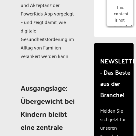
und Akzeptanz der
This
PowerKids-App vorgelegt
content
is not
– und zeigt damit, wie
permitted
digitale
to
Gesundheitsförderung im
load
due to
Alltag von Familien
trackers
verankert werden kann.
that
NEWSLETT
are
- Das Beste
not
disclosed
aus der
to the
Ausgangslage:
visitor.
Branche!
The
Übergewicht bei
website
owner
Melden Sie
Kindern bleibt
needs
sich jetzt für
to
eine zentrale
unseren
setup
the
Newsletter an