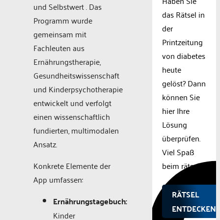
Haben Sie
und Selbstwert . Das
das Rätsel in
Programm wurde
der
gemeinsam mit
Printzeitung
Fachleuten aus
von diabetes
Ernährungstherapie,
heute
Gesundheitswissenschaft
gelöst? Dann
und Kinderpsychotherapie
können Sie
entwickelt und verfolgt
hier Ihre
einen wissenschaftlich
Lösung
fundierten, multimodalen
überprüfen.
Ansatz.
Viel Spaß
beim rätseln.
Konkrete Elemente der
App umfassen:
RÄTSEL
Ernährungstagebuch:
ENTDECKEN!
Kinder