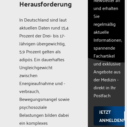
Herausforderung
site
und erhalten
with
Sie
their
In Deutschland sind laut
CMP
regelmäßig
aktuellen Daten rund 15,4
to add
aktuelle
this
Prozent der Drei- bis 17-
Informationen,
content
Jährigen übergewichtig,
to the
spannende
5,9 Prozent gelten als
list of
Fachartikel
technologie
adipös. Ein dauerhaftes
und exklusive
used.
Ungleichgewicht
Powered
Angebote aus
zwischen
by
der Medizin -
Energieaufnahme und -
Usercentr
direkt in Ihr
Consent
verbrauch,
Manageme
Postfach
Bewegungsmangel sowie
Platform
psychosoziale
JETZT
Belastungen bilden dabei
ANMELDEN!
ein komplexes