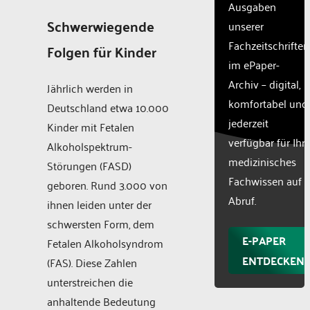
Ausgaben
Schwerwiegende
unserer
Fachzeitschriften
Folgen für Kinder
im ePaper-
Archiv – digital,
Jährlich werden in
komfortabel und
Deutschland etwa 10.000
jederzeit
Kinder mit Fetalen
verfügbar für Ihr
Alkoholspektrum-
medizinisches
Störungen (FASD)
Fachwissen auf
geboren. Rund 3.000 von
Abruf.
ihnen leiden unter der
schwersten Form, dem
E-PAPER
Fetalen Alkoholsyndrom
ENTDECKEN
(FAS). Diese Zahlen
unterstreichen die
anhaltende Bedeutung