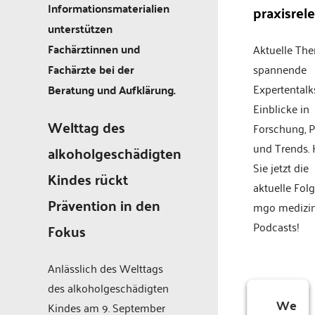
Informationsmaterialien
praxisrel
unterstützen
Fachärztinnen und
Aktuelle Th
Fachärzte bei der
spannende
Expertentalk
Beratung und Aufklärung.
Einblicke in
Welttag des
Forschung, P
und Trends.
alkoholgeschädigten
Sie jetzt die
Kindes rückt
aktuelle Fol
Prävention in den
mgo medizi
Podcasts!
Fokus
Anlässlich des Welttags
des alkoholgeschädigten
We
Kindes am 9. September