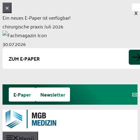
✕
X
Ein neues E-Paper ist verfügbar!
chirurgische praxis Juli 2026
30.07.2026
ZUM E-PAPER
Zum
E-Paper
Newsletter
Inhalt
springen
Menü