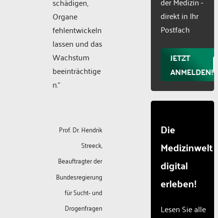
der Medizin -
schädigen,
Usercentr
direkt in Ihr
Organe
Consent
Manageme
Postfach
fehlentwickeln
Platform
lassen und das
Wachstum
JETZT
beeinträchtige
ANMELDEN!
n.“
Die
Prof. Dr. Hendrik
Medizinwelt
Streeck,
Beauftragter der
digital
Bundesregierung
erleben!
für Sucht- und
Drogenfragen
Lesen Sie alle