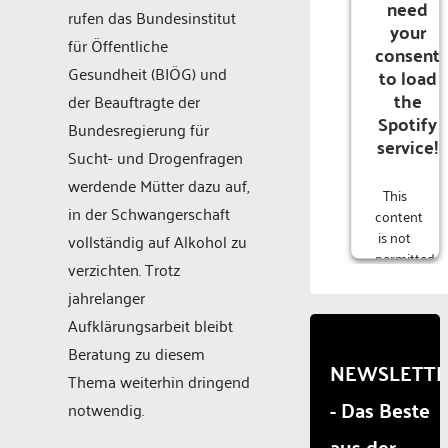
need
rufen das Bundesinstitut
your
für Öffentliche
consent
Gesundheit (BIÖG) und
to load
the
der Beauftragte der
Spotify
Bundesregierung für
service!
Sucht- und Drogenfragen
werdende Mütter dazu auf,
This
in der Schwangerschaft
content
is not
vollständig auf Alkohol zu
permitted
verzichten. Trotz
to
jahrelanger
load
due to
Aufklärungsarbeit bleibt
trackers
Beratung zu diesem
that
NEWSLETT
Thema weiterhin dringend
are
- Das Beste
not
notwendig.
disclosed
aus der
to the