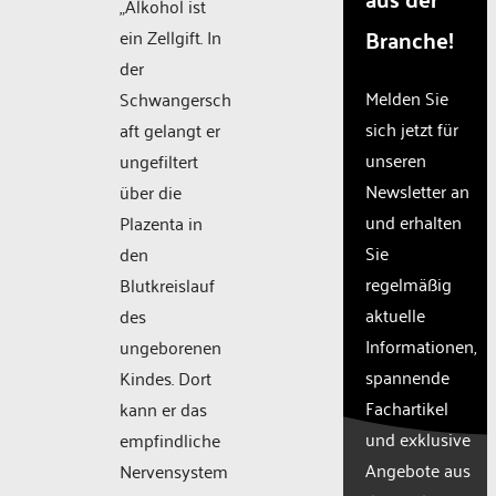
„Alkohol ist
visitor.
Branche!
ein Zellgift. In
The
der
website
owner
Melden Sie
Schwangersch
needs
sich jetzt für
aft gelangt er
to
unseren
ungefiltert
setup
the
Newsletter an
über die
site
und erhalten
Plazenta in
with
Sie
den
their
CMP
regelmäßig
Blutkreislauf
to add
aktuelle
des
this
Informationen,
ungeborenen
content
to the
spannende
Kindes. Dort
list of
Fachartikel
kann er das
technologie
und exklusive
empfindliche
used.
Powered
Angebote aus
Nervensystem
by