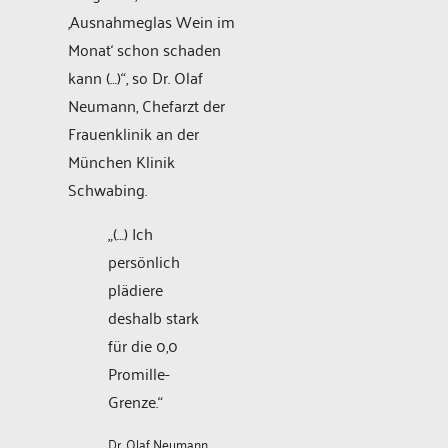
‚Ausnahmeglas Wein im
Monat‘ schon schaden
kann (…)“, so Dr. Olaf
Neumann, Chefarzt der
Frauenklinik an der
München Klinik
Schwabing.
„(…) Ich
persönlich
plädiere
deshalb stark
für die 0,0
Promille-
Grenze.“
Dr. Olaf Neumann,