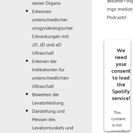
aktuelle Fol
seiner Organe
mgo medizi
Erkennen
Podcasts!
unterschiedlicher
urogynäkologischer
Erkrankungen mit
2D, 3D und 4D
We
Ultraschall
need
Erlernen der
your
Indikationen für
consent
to load
unterschiedlichen
the
Ultraschall
Spotify
Bewerten der
service!
Levatorleistung
Darstellung und
This
content
Messen des
is not
Levatormuskels und
permitted