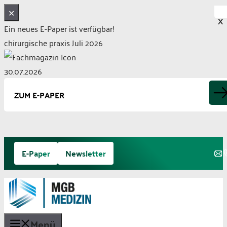
✕
X
Ein neues E-Paper ist verfügbar!
chirurgische praxis Juli 2026
30.07.2026
ZUM E-PAPER
Zum
E-Paper
Newsletter
Inhalt
springen
Menü