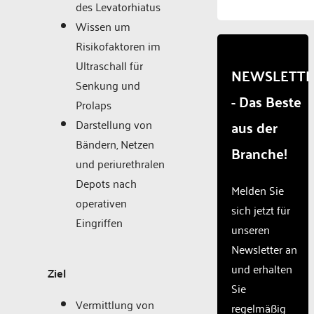
des Levatorhiatus
to
load
Wissen um
due to
Risikofaktoren im
trackers
Ultraschall für
that
NEWSLETT
are
Senkung und
- Das Beste
not
Prolaps
disclosed
Darstellung von
aus der
to the
visitor.
Bändern, Netzen
Branche!
The
und periurethralen
website
Depots nach
owner
Melden Sie
needs
operativen
sich jetzt für
to
Eingriffen
unseren
setup
the
Newsletter an
site
und erhalten
Ziel
with
Sie
their
Vermittlung von
CMP
regelmäßig