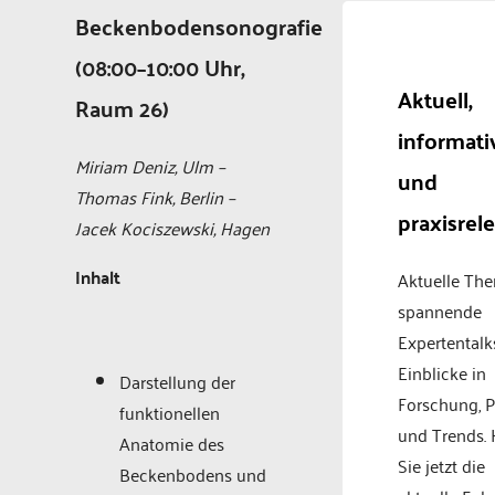
Beckenbodensonografie
(08:00–10:00 Uhr,
Aktuell,
Raum 26)
informati
Miriam Deniz, Ulm –
und
Thomas Fink, Berlin –
praxisrel
Jacek Kociszewski, Hagen
Inhalt
Aktuelle Th
spannende
Expertentalk
Einblicke in
Darstellung der
Forschung, P
funktionellen
und Trends.
Anatomie des
Sie jetzt die
Beckenbodens und