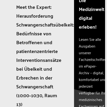
Die
Meet the Expert:
Medizinwelt
Herausforderung
digital
Schwangerschaftsübelkeit:
erleben!
Bedürfnisse von
Lesen Sie alle
Betroffenen und
Ausgaben
patientenzentrierte
unserer
Interventionsansätze
Fachzeitschriften
im ePaper-
bei Übelkeit und
Archiv – digital,
Erbrechen in der
komfortabel und
Schwangerschaft
jederzeit
verfügbar für Ihr
(10:00–10:30, Raum
medizinisches
13)
Fachwissen auf