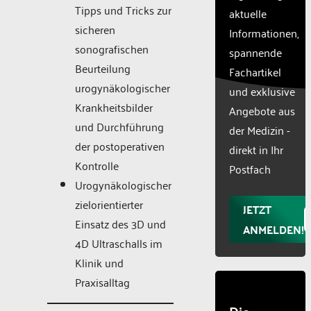
to add
Tipps und Tricks zur
aktuelle
this
sicheren
Informationen,
content
sonografischen
to the
spannende
list of
Beurteilung
Fachartikel
technologie
urogynäkologischer
und exklusive
used.
Krankheitsbilder
Powered
Angebote aus
by
und Durchführung
der Medizin -
Usercentr
der postoperativen
direkt in Ihr
Consent
Kontrolle
Manageme
Postfach
Platform
Urogynäkologischer
zielorientierter
JETZT
Einsatz des 3D und
ANMELDEN!
4D Ultraschalls im
Klinik und
Praxisalltag