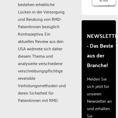
bestehen erhebliche
permitted
to
Lücken in der Versorgung
load
und Beratung von RMD-
due to
Patientinnen bezüglich
trackers
that
Kontrazeptiva. Ein
NEWSLETT
are
aktuelles Review aus den
- Das Beste
not
USA widmete sich daher
disclosed
aus der
to the
diesem Thema und
visitor.
analysierte verschiedene
Branche!
The
verschreibungspflichtige
website
owner
reversible
Melden Sie
needs
Verhütungsmethoden und
sich jetzt für
to
deren Sicherheit für
unseren
setup
the
Patientinnen mit RMD.
Newsletter an
site
und erhalten
with
Sie
their