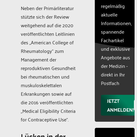
CMP
regelmäßig
Neben der Primärliteratur
to add
aktuelle
stützte sich der Review
this
Informationen,
content
weitgehend auf die 2020
to the
spannende
veröffentlichten Leitlinien
list of
Fachartikel
des „American College of
technologie
und exklusive
used.
Rheumatology“ zum
Powered
Angebote aus
Management der
by
der Medizin -
reproduktiven Gesundheit
Usercentr
direkt in Ihr
Consent
bei rheumatischen und
Manageme
Postfach
muskuloskelettalen
Platform
Erkrankungen sowie auf
JETZT
die 2016 veröffentlichten
ANMELDEN!
„Medical Eligibility Criteria
for Contraceptive Use“.
Lücken in der