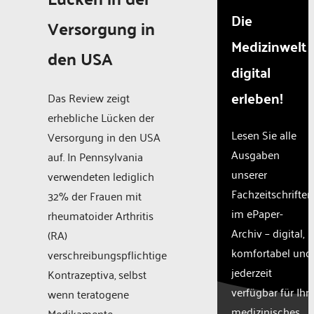
Die
Versorgung in
Medizinwelt
den USA
digital
erleben!
Das Review zeigt
erhebliche Lücken der
Lesen Sie alle
Versorgung in den USA
Ausgaben
auf. In Pennsylvania
unserer
verwendeten lediglich
Fachzeitschriften
32% der Frauen mit
im ePaper-
rheumatoider Arthritis
Archiv – digital,
(RA)
komfortabel und
verschreibungspflichtige
jederzeit
Kontrazeptiva, selbst
verfügbar für Ihr
wenn teratogene
medizinisches
Medikamente