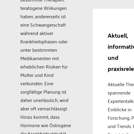
teratogene Wirkungen
haben, andererseits ist
eine Schwangerschaft
während aktiver
Aktuell,
Krankheitsphasen oder
informati
unter bestimmten
und
Medikamenten mit
erheblichen Risiken für
praxisrel
Mutter und Kind
verbunden. Eine
Aktuelle Th
sorgfältige Planung ist
spannende
daher unerlässlich, wird
Expertentalk
aber oft vernachlässigt.
Einblicke in
Hinzu kommt, dass
Forschung, P
Hormone wie Östrogene
und Trends.
die Krankheitsaktivität