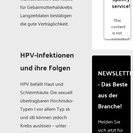
service!
für Gebärmutterhalskrebs.
Langzeitdaten bestätigen
This
die gute Verträglichkeit.
content
is not
permitted
to
load
HPV-Infektionen
due to
trackers
und ihre Folgen
that
NEWSLETT
are
- Das Beste
not
HPV befällt Haut und
disclosed
Schleimhäute. Die sexuell
aus der
to the
übertragbaren Hochrisiko-
visitor.
Branche!
The
Typen ( vor allem Typ 16
website
und 18) können jedoch
owner
Melden Sie
Krebs auslösen – unter
needs
sich jetzt für
to