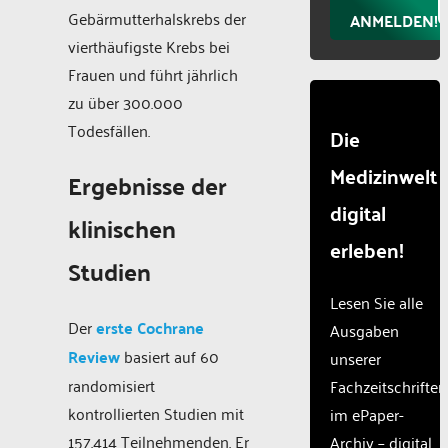
Gebärmutterhalskrebs der
ANMELDEN!
vierthäufigste Krebs bei
Frauen und führt jährlich
zu über 300.000
Todesfällen.
Die
Medizinwelt
Ergebnisse der
digital
klinischen
erleben!
Studien
Lesen Sie alle
Der
erste Cochrane
Ausgaben
Review
basiert auf 60
unserer
randomisiert
Fachzeitschriften
kontrollierten Studien mit
im ePaper-
157.414 Teilnehmenden. Er
Archiv – digital,