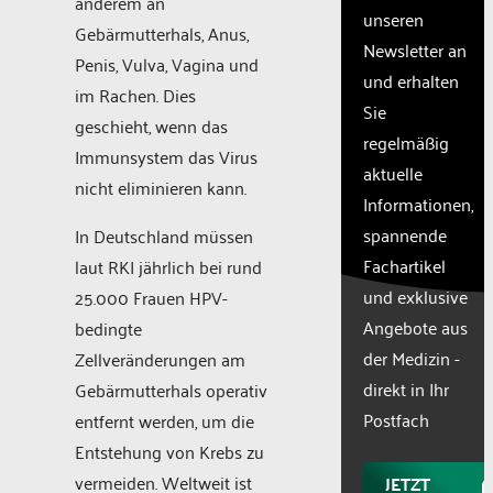
anderem an
unseren
setup
Gebärmutterhals, Anus,
the
Newsletter an
Penis, Vulva, Vagina und
site
und erhalten
with
im Rachen. Dies
Sie
their
geschieht, wenn das
CMP
regelmäßig
Immunsystem das Virus
to add
aktuelle
this
nicht eliminieren kann.
Informationen,
content
to the
spannende
In Deutschland müssen
list of
Fachartikel
laut RKI jährlich bei rund
technologie
und exklusive
25.000 Frauen HPV-
used.
Powered
Angebote aus
bedingte
by
der Medizin -
Zellveränderungen am
Usercentr
direkt in Ihr
Gebärmutterhals operativ
Consent
Manageme
Postfach
entfernt werden, um die
Platform
Entstehung von Krebs zu
vermeiden. Weltweit ist
JETZT