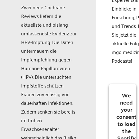
Zwei neue Cochrane
Einblicke in
Reviews liefern die
Forschung, P
aktuellste und bislang
und Trends.
umfassendste Evidenz zur
Sie jetzt die
HPV-Impfung. Die Daten
aktuelle Fol
untermauern die
mgo medizi
Impfempfehlung gegen
Podcasts!
Humane Papillomviren
(HPV). Die untersuchten
Impfstoffe schützen
Frauen zuverlässig vor
We
need
dauerhaften Infektionen.
your
Zudem senken sie bereits
consent
im frühen
to load
Erwachsenenalter
the
Spotify
wahrscheinlich das Risiko