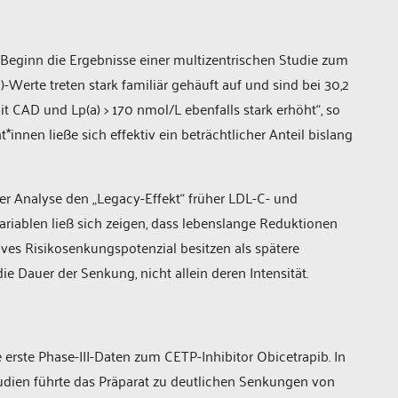
 Beginn die Ergebnisse einer multizentrischen Studie zum
-Werte treten stark familiär gehäuft auf und sind bei 30,2
 CAD und Lp(a) > 170 nmol/L ebenfalls stark erhöht“, so
*innen ließe sich effektiv ein beträchtlicher Anteil bislang
er Analyse den „Legacy-Effekt“ früher LDL-C- und
ariablen ließ sich zeigen, dass lebenslange Reduktionen
ves Risiko­senkungspotenzial besitzen als spätere
ie Dauer der Senkung, nicht allein deren Intensität.
e erste Phase-III-Daten zum CETP-Inhibitor Obicetrapib. In
n führte das Präparat zu deutlichen Senkungen von