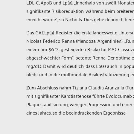
LDL-C, ApoB und Lp(a). „Innerhalb von zwölf Monate
signifikante Risikoreduktion, während beim breitere
erreicht wurde“, so Nicholls. Dies gebe dennoch be
Das GAELp(a)-Register, die erste landesweite Unters
Nicolas Federico Renna (Mendoza, Argentinien). „Rund
einem um 50 % gesteigerten Risiko für MACE assozii
abgeschwächter Form“, betonte Renna. Der optimale 
mg/dL). Damit wird deutlich, dass Lp(a) auch in pop
bleibt und in die multimodale Risikostratifizierung 
Zum Abschluss nahm Tiziana Claudia Aranzulla (Turin
mit signifikanter Karotisstenose führte Evolocumab 
Plaquestabilisierung, weniger Progression und einer
eines Jahres, so die beeindruckenden Ergebnisse.