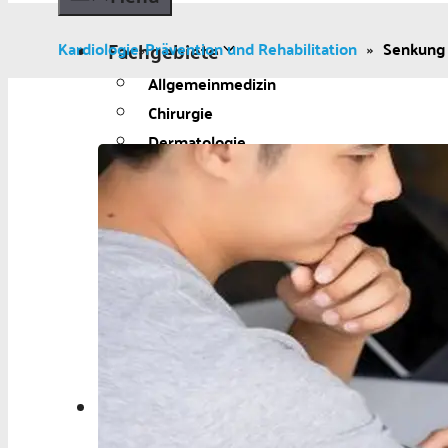
Fachgebiete
Kardiologie
Prävention und Rehabilitation
»
Senkung 
»
Allgemeinmedizin
Chirurgie
Dermatologie
Diabetologie
Gynäkologie
Kardiologie
Neurologie und Psychiatrie
Onkologie
Ophthalmologie
Pädiatrie
Urologie
Aktuelles
Aktuelles