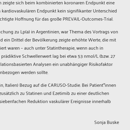
n zeigte sich beim kombinierten koronaren Endpunkt eine
n kardiovaskulären Endpunkt kein signifikanter Unterschied
rechtigte Hoffnung für das große PREVAIL-Outcomes-Trial.
uchung zu Lp(a) in Argentinien, war Thema des Vortrags von
 ein Drittel der Bevölkerung zeigte erhöhte Werte, die mit
ert waren – auch unter Statintherapie, wenn auch in
prädiktive Schwellenwert lag bei etwa 53 nmol/L (bzw. 27
ulationsbasierten Analysen ein unabhängiger Risikofaktor
einbezogen werden sollte.
, Italien) Bezug auf die CARUSO-Studie. Bei Patient*innen
zusätzlich zu Statinen und Ezetimib zu einer deutlichen
 siebenfachen Reduktion vaskulärer Ereignisse innerhalb
Sonja Buske