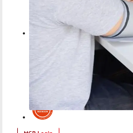
Berufspolitik
Personalia
Panorama
Service
Kongress
Literatur
Aus der Industrie
Videos
Podcast
Veranstaltungen
Zahlen | Daten | Fakten
MGB Login