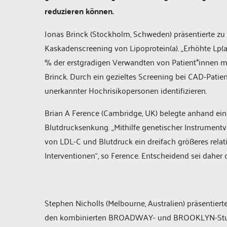
reduzieren können.
Jonas Brinck (Stockholm, Schweden) präsentierte zu
Kaskadenscreening von Lipoprotein(a). „Erhöhte Lp(a)
% der erstgradigen Verwandten von Patient*innen mit
Brinck. Durch ein gezieltes Screening bei CAD-Patient
unerkannter Hochrisikopersonen identifizieren.
Brian A Ference (Cambridge, UK) belegte anhand ein
Blutdrucksenkung. „Mithilfe genetischer Instrumentv
von LDL-C und Blutdruck ein dreifach größeres relati
Interventionen“, so Ference. Entscheidend sei daher d
Stephen Nicholls (Melbourne, Australien) präsentiert
den kombinierten BROADWAY- und BROOKLYN-Studie