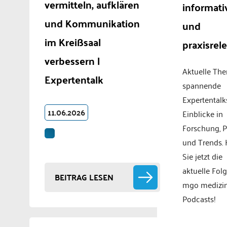
vermitteln, aufklären
informati
und Kommunikation
und
im Kreißsaal
praxisrel
verbessern |
Aktuelle Th
Expertentalk
spannende
Expertentalk
11.06.2026
Einblicke in
Forschung, P
und Trends.
Sie jetzt die
aktuelle Fol
BEITRAG LESEN
mgo medizi
Podcasts!