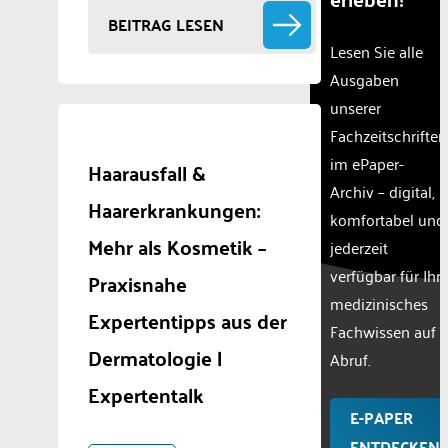
BEITRAG LESEN
Lesen Sie alle
Ausgaben
unserer
Fachzeitschriften
im ePaper-
Haarausfall &
Archiv – digital,
Haarerkrankungen:
komfortabel und
Mehr als Kosmetik –
jederzeit
verfügbar für Ihr
Praxisnahe
medizinisches
Expertentipps aus der
Fachwissen auf
Dermatologie |
Abruf.
Expertentalk
E-PAPER
ENTDECKEN