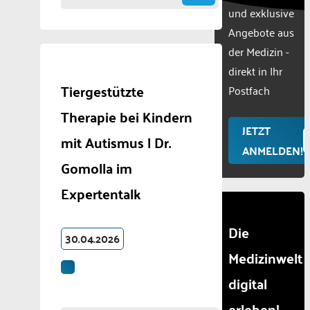
und exklusive
used.
Powered
Angebote aus
by
der Medizin -
Usercentr
direkt in Ihr
Consent
Tiergestützte
Manageme
Postfach
Platform
Therapie bei Kindern
JETZT
mit Autismus | Dr.
ANMELDEN!
Gomolla im
Expertentalk
Die
30.04.2026
Medizinwelt
digital
erleben!