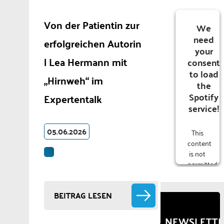
Von der Patientin zur
We
need
erfolgreichen Autorin
your
| Lea Hermann mit
consent
to load
„Hirnweh“ im
the
Spotify
Expertentalk
service!
05.06.2026
This
content
is not
permitted
to
load
BEITRAG LESEN
due to
trackers
that
NEWSLETT