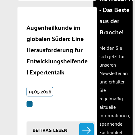
are
- Das Beste
not
disclosed
aus der
to the
Augenheilkunde im
visitor.
Branche!
The
globalen Süden: Eine
website
owner
Melden Sie
Herausforderung für
needs
sich jetzt für
to
Entwicklungshelfende
unseren
setup
| Expertentalk
the
Newsletter an
site
und erhalten
with
Sie
their
14.05.2026
CMP
regelmäßig
to add
aktuelle
this
Informationen,
content
to the
spannende
list of
BEITRAG LESEN
Fachartikel
technologie