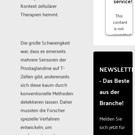
service!
Kontext zellulärer
Therapien hemmt.
This
content
is not
permitted
to
Die große Schwierigkeit
load
war, dass es einerseits
due to
mehrere Sensoren der
trackers
that
Prostaglandine auf T-
NEWSLETT
are
Zellen gibt, andererseits
- Das Beste
not
sich diese kaum durch
disclosed
aus der
to the
konventionelle Methoden
visitor.
Branche!
detektieren lassen. Daher
The
mussten die Forscher
website
owner
spezielle Verfahren
Melden Sie
needs
entwickeln, um
sich jetzt für
to