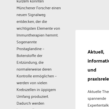
kurzem konnten
Münchener Forscher einen
neuen Signalweg
entdecken, der die
wichtigsten Elemente von
Immuntherapien hemmt.
Sogenannte
Prostaglandine –
Aktuell,
Botenstoffe der
informati
Entzündung, die
und
normalerweise deren
Kontrolle ermöglichen –
praxisrel
werden von vielen
Krebszellen in üppigem
Aktuelle Th
Umfang produziert.
spannende
Dadurch werden
Expertentalk