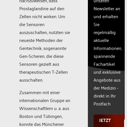
nachzuweisen, dass
unseren
setup
the
Prostaglandine auf den
Newsletter an
site
Zellen nicht wirken. Um
und erhalten
with
die Sensoren
Sie
their
CMP
auszuschalten, nutzten sie
regelmäßig
to add
neueste Methoden der
aktuelle
this
Gentechnik, sogenannte
Informationen,
content
to the
Gen-Scheren, die diese
spannende
list of
Sensoren gezielt aus
Fachartikel
technologie
therapeutischen T-Zellen
und exklusive
used.
Powered
ausschalten.
Angebote aus
by
der Medizin -
Usercentr
Zusammen mit einer
direkt in Ihr
Consent
internationalen Gruppe an
Manageme
Postfach
Wissenschaftlern u. a. aus
Platform
Boston und Tübingen,
JETZT
konnte das Münchener