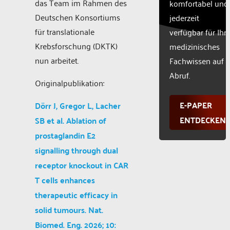
das Team im Rahmen des
komfortabel und
Deutschen Konsortiums
jederzeit
für translationale
verfügbar für Ihr
Krebsforschung (DKTK)
medizinisches
nun arbeitet.
Fachwissen auf
Abruf.
Originalpublikation:
E-PAPER
Dörr J, Gregor L, Lacher
ENTDECKEN
SB et al. Ablation of
prostaglandin E2
signalling through dual
receptor knockout in CAR
T cells enhances
therapeutic efficacy in
solid tumours. Nat.
Biomed. Eng. 2026; 10: