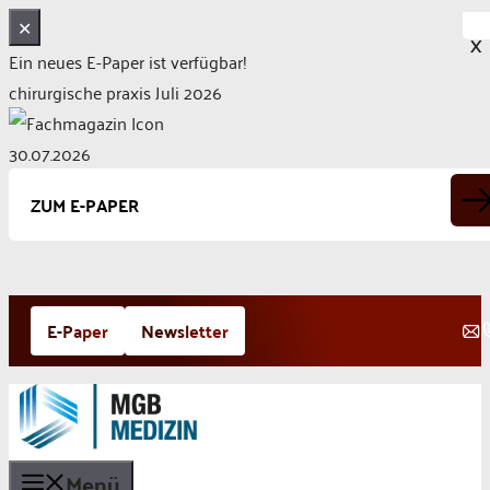
✕
X
Ein neues E-Paper ist verfügbar!
chirurgische praxis Juli 2026
30.07.2026
ZUM E-PAPER
Zum
E-Paper
Newsletter
Inhalt
springen
Menü