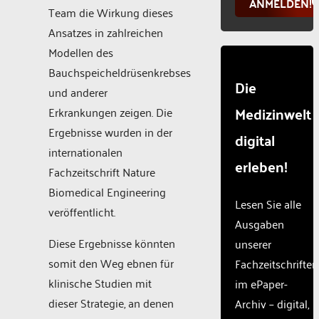
ANMELDEN!
Team die Wirkung dieses
Ansatzes in zahlreichen
Modellen des
Bauchspeicheldrüsenkrebses
Die
und anderer
Medizinwelt
Erkrankungen zeigen. Die
Ergebnisse wurden in der
digital
internationalen
erleben!
Fachzeitschrift Nature
Biomedical Engineering
Lesen Sie alle
veröffentlicht.
Ausgaben
Diese Ergebnisse könnten
unserer
somit den Weg ebnen für
Fachzeitschriften
klinische Studien mit
im ePaper-
dieser Strategie, an denen
Archiv – digital,