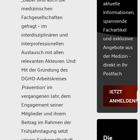
aktuelle
this
medizinischen
Informationen,
content
Fachgesellschaften
to the
spannende
gefragt – im
list of
Fachartikel
technologie
interdisziplinären und
und exklusive
used.
interprofessionellen
Powered
Angebote aus
Austausch mit allen
by
der Medizin -
Usercentr
relevanten Akteuren. Und:
direkt in Ihr
Consent
Mit der Gründung des
Manageme
Postfach
DGHO-Arbeitskreises
Platform
‚Prävention‘ im
JETZT
vergangenen Jahr, dem
ANMELDEN!
Engagement seiner
Mitglieder und ihrem
Beitrag im Rahmen der
Frühjahrstagung setzt
Die
unsere Fachgesellschaft