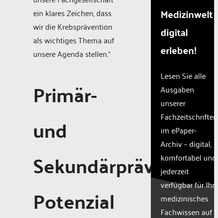
Medizinwelt
ein klares Zeichen, dass
wir die Krebsprävention
digital
als wichtiges Thema auf
erleben!
unsere Agenda stellen.“
Lesen Sie alle
Primär-
Ausgaben
unserer
Fachzeitschriften
und
im ePaper-
Archiv – digital,
Sekundärprävention:
komfortabel und
jederzeit
verfügbar für Ihr
Potenzial
medizinisches
Fachwissen auf