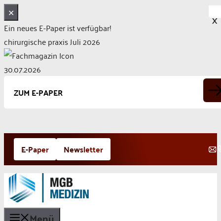
✕
X
Ein neues E-Paper ist verfügbar!
chirurgische praxis Juli 2026
30.07.2026
ZUM E-PAPER
Zum
E-Paper
Newsletter
Inhalt
springen
Menü