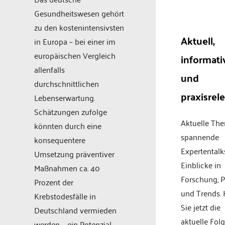
Gesundheitswesen gehört
zu den kostenintensivsten
Aktuell,
in Europa – bei einer im
europäischen Vergleich
informati
allenfalls
und
durchschnittlichen
praxisrel
Lebenserwartung.
Schätzungen zufolge
Aktuelle Th
könnten durch eine
spannende
konsequentere
Expertentalk
Umsetzung präventiver
Einblicke in
Maßnahmen ca. 40
Forschung, P
Prozent der
und Trends.
Krebstodesfälle in
Sie jetzt die
Deutschland vermieden
aktuelle Fol
werden – ein Potenzial,