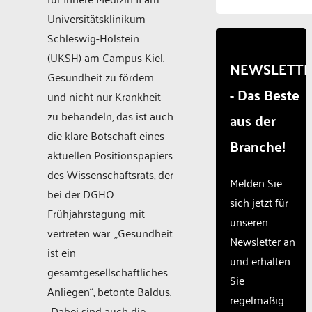
to
Universitätsklinikum
load
due to
Schleswig-Holstein
trackers
(UKSH) am Campus Kiel.
that
NEWSLETT
Gesundheit zu fördern
are
- Das Beste
not
und nicht nur Krankheit
disclosed
zu behandeln, das ist auch
aus der
to the
die klare Botschaft eines
visitor.
Branche!
The
aktuellen Positionspapiers
website
des Wissenschaftsrats, der
owner
Melden Sie
bei der DGHO
needs
sich jetzt für
to
Frühjahrstagung mit
unseren
setup
vertreten war. „Gesundheit
the
Newsletter an
ist ein
site
und erhalten
with
gesamtgesellschaftliches
Sie
their
Anliegen“, betonte Baldus.
CMP
regelmäßig
„Dabei sind auch die
to add