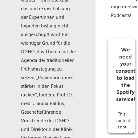
mgo medizi
das nach Einschätzung
Podcasts!
der Expertinnen und
Experten bislang nicht
ausgeschöpft wird. Ein
wichtiger Grund für die
We
DGHO, das Thema auf die
need
Agenda der traditionellen
your
Frühjahrstagung zu
consent
to load
setzen: „Prävention muss
the
stärker in den Fokus
Spotify
rücken“, forderte Prof. Dr.
service!
med. Claudia Baldus,
Geschäftsführende
This
Vorsitzende der DGHO
content
is not
und Direktorin der Klinik
permitted
für Innere Medizin II am