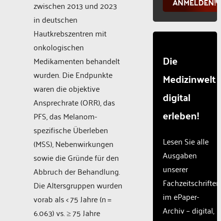
ANMELDEN!
zwischen 2013 und 2023
in deutschen
Hautkrebszentren mit
onkologischen
Die
Medikamenten behandelt
wurden. Die Endpunkte
Medizinwelt
waren die objektive
digital
Ansprechrate (ORR), das
erleben!
PFS, das Melanom-
spezifische Überleben
Lesen Sie alle
(MSS), Nebenwirkungen
Ausgaben
sowie die Gründe für den
unserer
Abbruch der Behandlung.
Fachzeitschriften
Die Altersgruppen wurden
im ePaper-
vorab als < 75 Jahre (n =
Archiv – digital,
6.063) vs. ≥ 75 Jahre