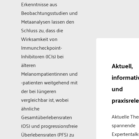
Erkenntnisse aus
Beobachtungsstudien und
Metaanalysen lassen den
Schluss zu, dass die
Wirksamkeit von
Immuncheckpoint-
Inhibitoren (ICIs) bei
Aktuell,
älteren
Melanompatientinnen und
informati
-patienten weitgehend mit
und
der bei Jüngeren
praxisrel
vergleichbar ist, wobei
ähnliche
Aktuelle Th
Gesamtüberlebensraten
spannende
(OS) und progressionsfreie
Expertentalk
Überlebens­raten (PFS) zu