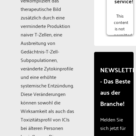
service!
verkompliziert das
therapeutische Bild
This
zusätzlich durch eine
content
verminderte Produktion
is not
naiver T-Zellen, eine
permitted
to
Ausbreitung von
load
Gedächtnis-T-Zell-
due to
Subpopulationen,
trackers
that
veränderte Zytokinprofile
NEWSLETT
are
und eine erhöhte
- Das Beste
not
systemische Entzündung.
disclosed
aus der
to the
Diese Veränderungen
visitor.
Branche!
können sowohl die
The
Wirksamkeit als auch das
website
owner
Toxizitätsprofil von ICIs
Melden Sie
needs
bei älteren Personen
sich jetzt für
to