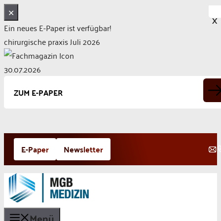
✕
X
Ein neues E-Paper ist verfügbar!
chirurgische praxis Juli 2026
30.07.2026
ZUM E-PAPER
Zum
E-Paper
Newsletter
Inhalt
springen
Menü