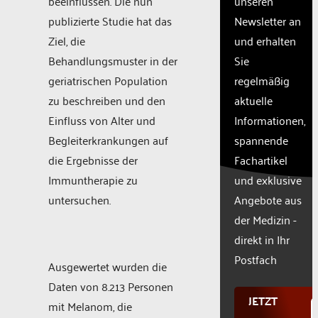
beeinflussen. Die nun
unseren
setup
the
publizierte Studie hat das
Newsletter an
site
Ziel, die
und erhalten
with
Behandlungsmuster in der
Sie
their
CMP
geriatrischen ­Population
regelmäßig
to add
zu beschreiben und den
aktuelle
this
Einfluss von Alter und
Informationen,
content
to the
Begleiterkrankungen auf
spannende
list of
die Ergebnisse der
Fachartikel
technologie
Immuntherapie zu
und exklusive
used.
Powered
untersuchen.
Angebote aus
by
der Medizin -
Usercentr
direkt in Ihr
Consent
Manageme
Postfach
Ausgewertet wurden die
Platform
Daten von 8.213 Personen
JETZT
mit Melanom, die