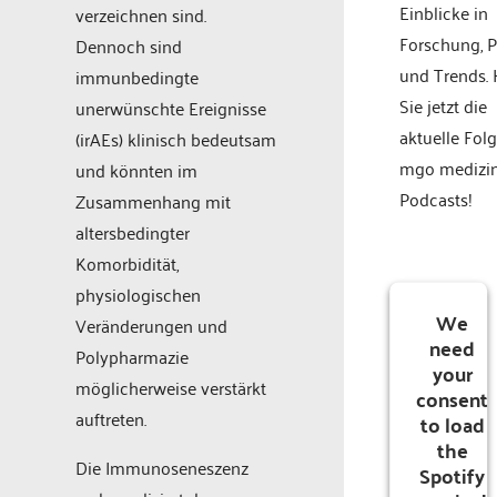
Einblicke in
verzeichnen sind.
Forschung, P
Dennoch sind
und Trends.
immunbedingte
Sie jetzt die
unerwünschte Ereignisse
aktuelle Fol
(irAEs) klinisch bedeutsam
mgo medizi
und könnten im
Podcasts!
Zusammenhang mit
altersbedingter
Komorbidität,
physiologischen
We
Veränderungen und
need
Polypharmazie
your
möglicherweise verstärkt
consent
auftreten.
to load
the
Die Immunoseneszenz
Spotify