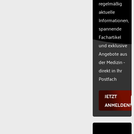
CMP
regelmäßig
to add
aktuelle
this
Informationen,
content
to the
spannende
list of
Fachartikel
technologie
und exklusive
used.
Powered
Angebote aus
by
der Medizin -
Usercentr
direkt in Ihr
Consent
Manageme
Postfach
Platform
JETZT
ANMELDEN!