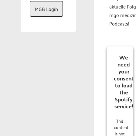
aktuelle Fol
MGB Login
mgo medizi
Podcasts!
We
need
your
consent
to load
the
Spotify
service!
This
content
is not