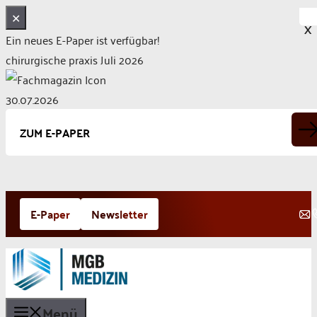
✕
X
Ein neues E-Paper ist verfügbar!
chirurgische praxis Juli 2026
30.07.2026
ZUM E-PAPER
Zum
E-Paper
Newsletter
Inhalt
springen
Menü