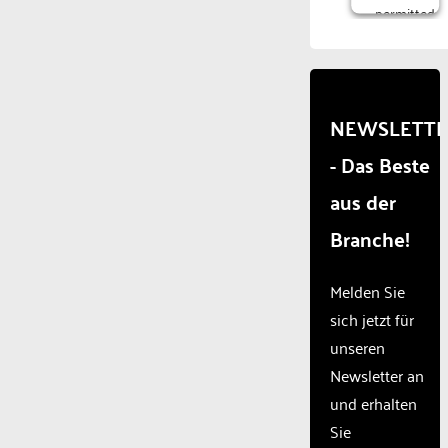
permitted
to
load
due to
trackers
that
NEWSLETT
are
- Das Beste
not
disclosed
aus der
to the
visitor.
Branche!
The
website
owner
Melden Sie
needs
sich jetzt für
to
unseren
setup
the
Newsletter an
site
und erhalten
with
Sie
their