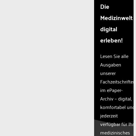
Die
Medizinwelt
digital
erleben!
Lesen Sie alle
Ausgaben
unserer
Fachzeitschriften
im ePaper-
Archiv – digital,
komfortabel und
jederzeit
verfügbar für Ihr
medizinisches