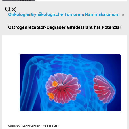
Onkologie
Gynäkologische Tumoren
Mammakarzinom
»
»
»
Östrogenrezeptor-Degrader Giredestrant hat Potenzial
Quelle: ©Giovanni Cancemi - Abdobe Stock