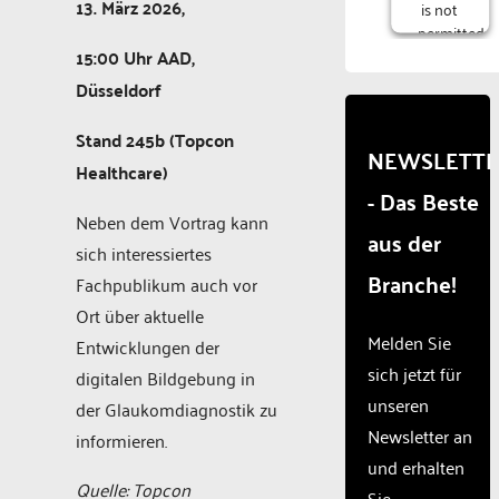
13. März 2026,
is not
permitted
to
15:00 Uhr AAD,
load
Düsseldorf
due to
trackers
Stand 245b (Topcon
that
NEWSLETT
Healthcare)
are
- Das Beste
not
disclosed
Neben dem Vortrag kann
aus der
to the
sich interessiertes
visitor.
Branche!
Fachpublikum auch vor
The
website
Ort über aktuelle
owner
Melden Sie
Entwicklungen der
needs
sich jetzt für
digitalen Bildgebung in
to
unseren
setup
der Glaukomdiagnostik zu
the
Newsletter an
informieren.
site
und erhalten
with
Quelle: Topcon
Sie
their