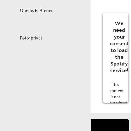
Quelle: B. Breuer
We
need
your
Foto: privat
consent
to load
the
Spotify
service!
This
content
is not
permitted
to
load
due to
trackers