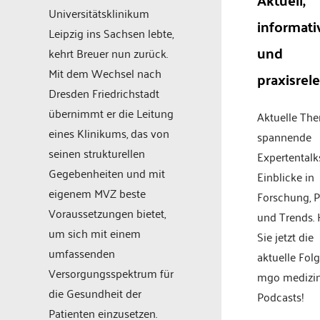
Universitätsklinikum
informati
Leipzig ins Sachsen lebte,
und
kehrt Breuer nun zurück.
Mit dem Wechsel nach
praxisrel
Dresden Friedrichstadt
übernimmt er die Leitung
Aktuelle Th
eines Klinikums, das von
spannende
seinen strukturellen
Expertentalk
Gegebenheiten und mit
Einblicke in
eigenem MVZ beste
Forschung, P
Voraussetzungen bietet,
und Trends.
um sich mit einem
Sie jetzt die
umfassenden
aktuelle Fol
Versorgungsspektrum für
mgo medizi
die Gesundheit der
Podcasts!
Patienten einzusetzen.