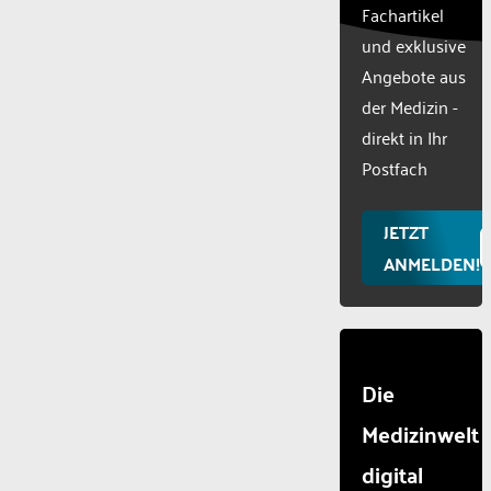
Fachartikel
technologie
und exklusive
used.
Powered
Angebote aus
by
der Medizin -
Usercentr
direkt in Ihr
Consent
Manageme
Postfach
Platform
JETZT
ANMELDEN!
Die
Medizinwelt
digital