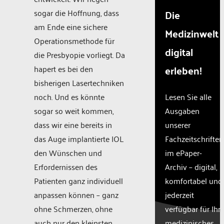
sogar die Hoffnung, dass
Die
am Ende eine sichere
Medizinwelt
Operationsmethode für
digital
die Presbyopie vorliegt. Da
erleben!
hapert es bei den
bisherigen Lasertechniken
noch. Und es könnte
Lesen Sie alle
sogar so weit kommen,
Ausgaben
dass wir eine bereits in
unserer
das Auge implantierte IOL
Fachzeitschriften
den Wünschen und
im ePaper-
Erfordernissen des
Archiv – digital,
Patienten ganz individuell
komfortabel und
anpassen können – ganz
jederzeit
ohne Schmerzen, ohne
verfügbar für Ihr
auch nur den kleinsten
medizinisches