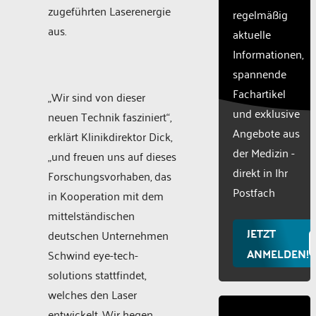
zugeführten Laserenergie
CMP
regelmäßig
to add
aus.
aktuelle
this
Informationen,
content
to the
spannende
list of
Fachartikel
„Wir sind von dieser
technologie
und exklusive
used.
neuen Technik fasziniert“,
Powered
Angebote aus
erklärt Klinikdirektor Dick,
by
der Medizin -
„und freuen uns auf dieses
Usercentr
direkt in Ihr
Forschungsvorhaben, das
Consent
Manageme
Postfach
in Kooperation mit dem
Platform
mittelständischen
JETZT
deutschen Unternehmen
ANMELDEN!
Schwind eye-tech-
solutions stattfindet,
welches den Laser
entwickelt. Wir hegen