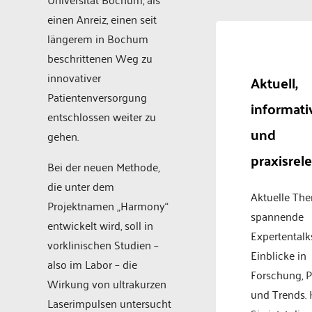
einen Anreiz, einen seit
längerem in Bochum
beschrittenen Weg zu
innovativer
Aktuell,
Patientenversorgung
informati
entschlossen weiter zu
und
gehen.
praxisrel
Bei der neuen Methode,
die unter dem
Aktuelle Th
Projektnamen „Harmony“
spannende
entwickelt wird, soll in
Expertentalk
vorklinischen Studien –
Einblicke in
also im Labor – die
Forschung, P
Wirkung von ultrakurzen
und Trends.
Laserimpulsen untersucht