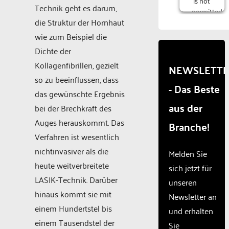
Technik geht es darum,
permitted
die Struktur der Hornhaut
to
load
wie zum Beispiel die
due to
Dichte der
trackers
Kollagenfibrillen, gezielt
that
NEWSLETT
are
so zu beeinflussen, dass
- Das Beste
not
das gewünschte Ergebnis
disclosed
aus der
bei der Brechkraft des
to the
visitor.
Auges herauskommt. Das
Branche!
The
Verfahren ist wesentlich
website
nichtinvasiver als die
owner
Melden Sie
needs
heute weitverbreitete
sich jetzt für
to
LASIK-Technik. Darüber
unseren
setup
hinaus kommt sie mit
the
Newsletter an
site
einem Hundertstel bis
und erhalten
with
einem Tausendstel der
Sie
their