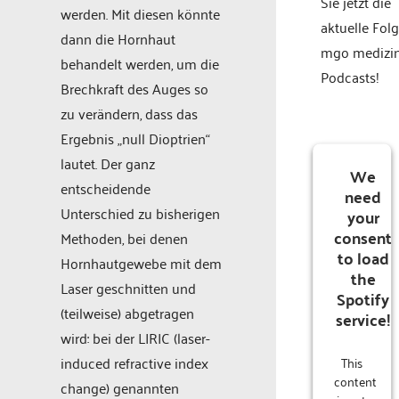
Sie jetzt die
werden. Mit diesen könnte
aktuelle Fol
dann die Hornhaut
mgo medizi
behandelt werden, um die
Podcasts!
Brechkraft des Auges so
zu verändern, dass das
Ergebnis „null Dioptrien“
lautet. Der ganz
We
entscheidende
need
Unterschied zu bisherigen
your
consent
Methoden, bei denen
to load
Hornhautgewebe mit dem
the
Laser geschnitten und
Spotify
(teilweise) abgetragen
service!
wird: bei der LIRIC (laser-
induced refractive index
This
content
change) genannten
is not