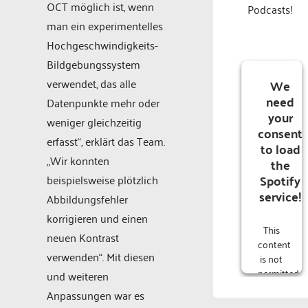
OCT möglich ist, wenn
Podcasts!
man ein experimentelles
Hochgeschwindigkeits-
Bildgebungssystem
verwendet, das alle
We
need
Datenpunkte mehr oder
your
weniger gleichzeitig
consent
erfasst“, erklärt das Team.
to load
„Wir konnten
the
Spotify
beispielsweise plötzlich
service!
Abbildungsfehler
korrigieren und einen
This
neuen Kontrast
content
verwenden“. Mit diesen
is not
permitted
und weiteren
to
Anpassungen war es
load