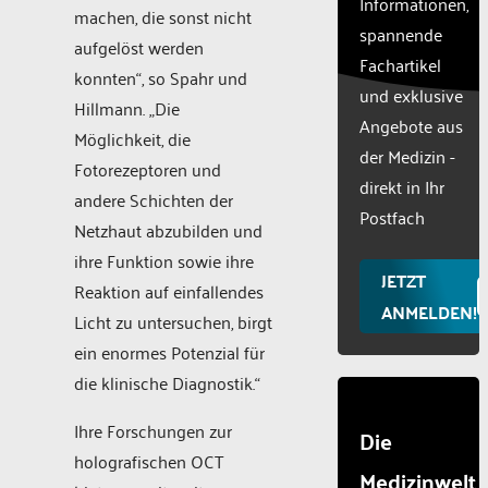
Informationen,
content
machen, die sonst nicht
to the
spannende
aufgelöst werden
list of
Fachartikel
technologie
konnten“, so Spahr und
und exklusive
used.
Hillmann. „Die
Powered
Angebote aus
Möglichkeit, die
by
der Medizin -
Fotorezeptoren und
Usercentr
direkt in Ihr
Consent
andere Schichten der
Manageme
Postfach
Netzhaut abzubilden und
Platform
ihre Funktion sowie ihre
JETZT
Reaktion auf einfallendes
ANMELDEN!
Licht zu untersuchen, birgt
ein enormes Potenzial für
die klinische Diagnostik.“
Ihre Forschungen zur
Die
holografischen OCT
Medizinwelt