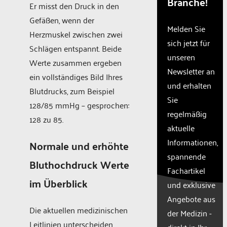
Branche!
The
Er misst den Druck in den
website
Gefäßen, wenn der
owner
Melden Sie
Herzmuskel zwischen zwei
needs
sich jetzt für
to
Schlägen entspannt. Beide
unseren
setup
Werte zusammen ergeben
the
Newsletter an
ein vollständiges Bild Ihres
site
und erhalten
with
Blutdrucks, zum Beispiel
Sie
their
128/85 mmHg – gesprochen:
CMP
regelmäßig
128 zu 85.
to add
aktuelle
this
Informationen,
content
Normale und erhöhte
to the
spannende
Bluthochdruck Werte
list of
Fachartikel
technologie
im Überblick
und exklusive
used.
Powered
Angebote aus
by
Die aktuellen medizinischen
der Medizin -
Usercentr
Leitlinien unterscheiden
direkt in Ihr