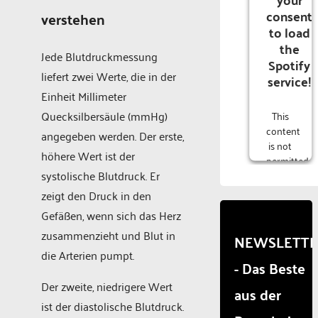
consent
verstehen
to load
the
Jede Blutdruckmessung
Spotify
liefert zwei Werte, die in der
service!
Einheit Millimeter
Quecksilbersäule (mmHg)
This
content
angegeben werden. Der erste,
is not
höhere Wert ist der
permitted
systolische Blutdruck. Er
to
load
zeigt den Druck in den
due to
Gefäßen, wenn sich das Herz
trackers
zusammenzieht und Blut in
that
NEWSLETT
are
die Arterien pumpt.
- Das Beste
not
disclosed
Der zweite, niedrigere Wert
aus der
to the
ist der diastolische Blutdruck.
visitor.