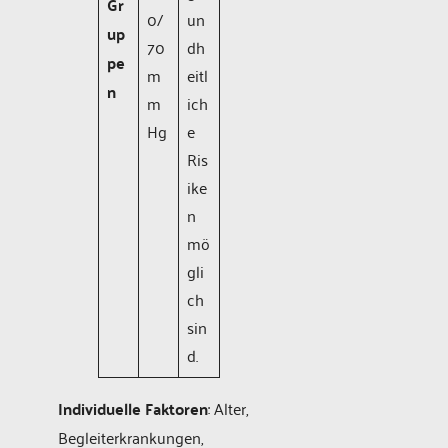
Gr
0/
un
up
70
dh
pe
m
eitl
n
m
ich
Hg
e
Ris
ike
n
mö
gli
ch
sin
d.
Individuelle Faktoren
: Alter,
Begleiterkrankungen,