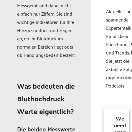
Messgerät sind dabei nicht
Aktuelle Th
einfach nur Ziffern. Sie sind
spannende
wichtige Indikatoren für Ihre
Expertentalk
Herzgesundheit und zeigen
Einblicke in
an, ob Ihr Blutdruck im
Forschung, P
normalen Bereich liegt oder
und Trends.
ob Handlungsbedarf besteht.
Sie jetzt die
aktuelle Fol
mgo medizi
Was bedeuten die
Podcasts!
Bluthochdruck
Werte eigentlich?
We
need
Die beiden Messwerte
your