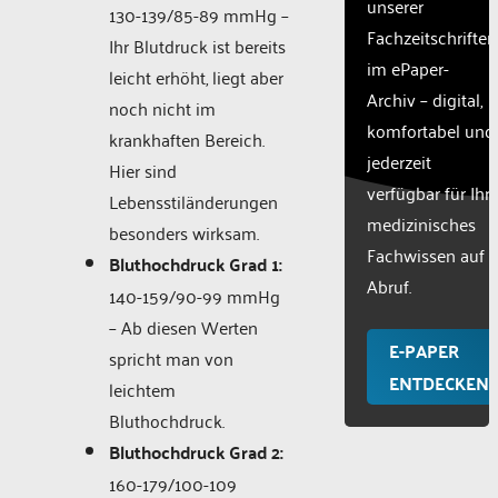
unserer
130-139/85-89 mmHg –
Fachzeitschriften
Ihr Blutdruck ist bereits
im ePaper-
leicht erhöht, liegt aber
Archiv – digital,
noch nicht im
komfortabel und
krankhaften Bereich.
jederzeit
Hier sind
verfügbar für Ihr
Lebensstiländerungen
medizinisches
besonders wirksam.
Fachwissen auf
Bluthochdruck Grad 1:
Abruf.
140-159/90-99 mmHg
– Ab diesen Werten
E-PAPER
spricht man von
ENTDECKEN
leichtem
Bluthochdruck.
Bluthochdruck Grad 2:
160-179/100-109