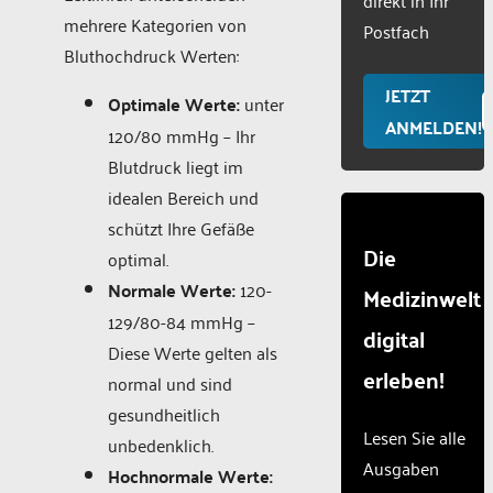
Consent
mehrere Kategorien von
Manageme
Postfach
Platform
Bluthochdruck Werten:
JETZT
Optimale Werte:
unter
ANMELDEN!
120/80 mmHg – Ihr
Blutdruck liegt im
idealen Bereich und
schützt Ihre Gefäße
Die
optimal.
Normale Werte:
120-
Medizinwelt
129/80-84 mmHg –
digital
Diese Werte gelten als
erleben!
normal und sind
gesundheitlich
Lesen Sie alle
unbedenklich.
Ausgaben
Hochnormale Werte: