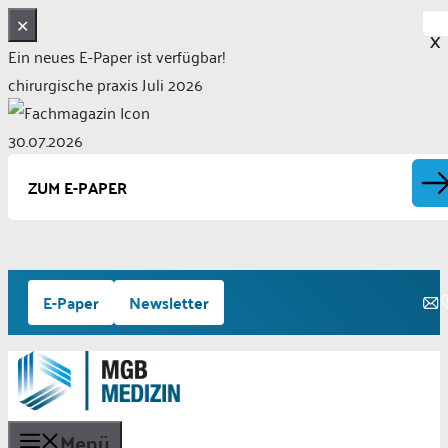
✕
X
Ein neues E-Paper ist verfügbar!
chirurgische praxis Juli 2026
30.07.2026
ZUM E-PAPER
Zum
E-Paper
Newsletter
Inhalt
springen
Menü