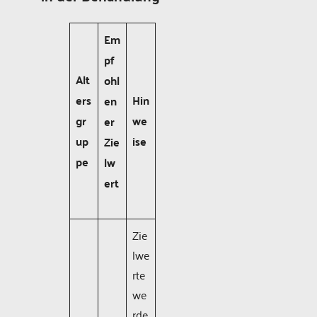
Em
pf
Alt
ohl
ers
Hin
en
gr
we
er
up
ise
Zie
pe
lw
ert
Zie
lwe
rte
we
rde