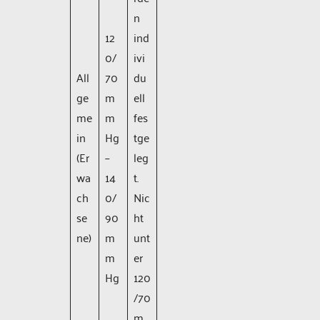
n
12
ind
0/
ivi
All
70
du
ge
m
ell
me
m
fes
in
Hg
tge
(Er
–
leg
wa
14
t.
ch
0/
Nic
se
90
ht
ne)
m
unt
m
er
Hg
120
/70
m