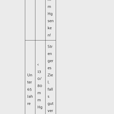
m
Hg
sen
ke
n!
Str
en
ger
<
es
13
Un
Zie
0/
ter
l,
80
65
fall
m
Jah
s
m
re
gut
Hg
ver