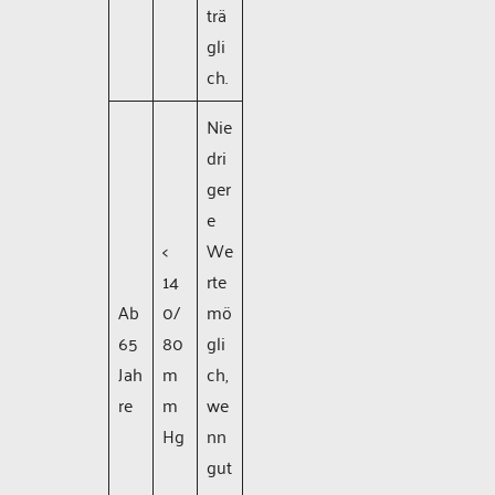
trä
gli
ch.
Nie
dri
ger
e
<
We
14
rte
Ab
0/
mö
65
80
gli
Jah
m
ch,
re
m
we
Hg
nn
gut