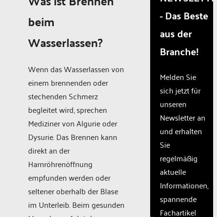
Was ist Brennen
are
- Das Beste
not
beim
disclosed
aus der
to the
Wasserlassen?
visitor.
Branche!
The
website
Wenn das Wasserlassen von
owner
Melden Sie
einem brennenden oder
needs
sich jetzt für
to
stechenden Schmerz
unseren
setup
begleitet wird, sprechen
the
Newsletter an
Mediziner von Algurie oder
site
und erhalten
with
Dysurie. Das Brennen kann
Sie
their
direkt an der
CMP
regelmäßig
Harnröhrenöffnung
to add
aktuelle
this
empfunden werden oder
Informationen,
content
seltener oberhalb der Blase
to the
spannende
im Unterleib. Beim gesunden
list of
Fachartikel
technologie