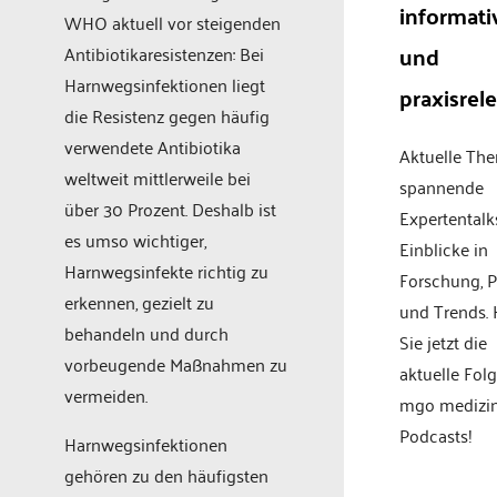
informati
WHO aktuell vor steigenden
und
Antibiotikaresistenzen: Bei
Harnwegsinfektionen liegt
praxisrel
die Resistenz gegen häufig
verwendete Antibiotika
Aktuelle Th
weltweit mittlerweile bei
spannende
über 30 Prozent. Deshalb ist
Expertentalk
es umso wichtiger,
Einblicke in
Harnwegsinfekte richtig zu
Forschung, P
erkennen, gezielt zu
und Trends.
behandeln und durch
Sie jetzt die
vorbeugende Maßnahmen zu
aktuelle Fol
vermeiden.
mgo medizi
Podcasts!
Harnwegsinfektionen
gehören zu den häufigsten