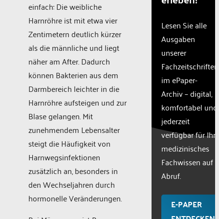
einfach: Die weibliche
Harnröhre ist mit etwa vier
Lesen Sie alle
Zentimetern deutlich kürzer
Ausgaben
als die männliche und liegt
unserer
näher am After. Dadurch
Fachzeitschriften
können Bakterien aus dem
im ePaper-
Darmbereich leichter in die
Archiv – digital,
Harnröhre aufsteigen und zur
komfortabel und
Blase gelangen. Mit
jederzeit
zunehmendem Lebensalter
verfügbar für Ihr
steigt die Häufigkeit von
medizinisches
Harnwegsinfektionen
Fachwissen auf
zusätzlich an, besonders in
Abruf.
den Wechseljahren durch
hormonelle Veränderungen.
E-PAPER
ENTDECKEN