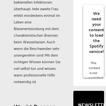
bakteriellen Infektionen
überhaupt. Jede zweite Frau
We
erlebt mindestens einmal im
need
Leben eine
your
Blasenentzündung mit dem
consent
to load
charakteristischen Brennen
the
beim Wasserlassen. Auch
Spotify
wenn die Beschwerden sehr
service!
unangenehm sind: Mit dem
richtigen Wissen können Sie
This
content
viel selbst tun und wissen,
is not
wann professionelle Hilfe
permitted
notwendig ist.
to
load
due to
trackers
that
NEWSLETT