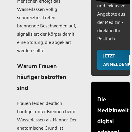
Menschen erfolgt das
und exklusive
used.
Wasserlassen völlig
Powered
Angebote aus
schmerzfrei. Treten
by
der Medizin -
brennende Beschwerden auf,
Usercentr
direkt in Ihr
Consent
signalisiert der Körper damit
Manageme
Postfach
eine Störung, die abgeklärt
Platform
werden sollte.
JETZT
ANMELDEN!
Warum Frauen
häufiger betroffen
sind
Die
Frauen leiden deutlich
Medizinwelt
häufiger unter Brennen beim
digital
Wasserlassen als Männer. Der
anatomische Grund ist
erleben!