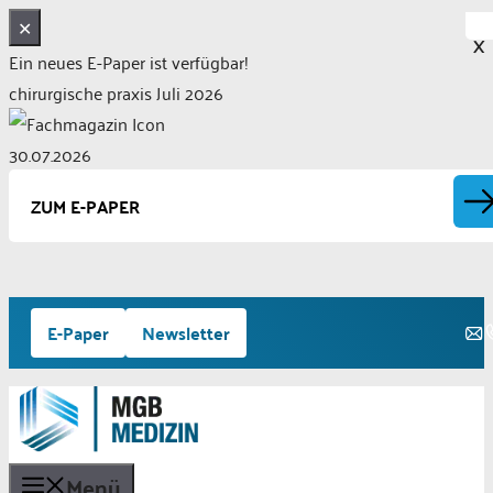
✕
X
Ein neues E-Paper ist verfügbar!
chirurgische praxis Juli 2026
30.07.2026
ZUM E-PAPER
Zum
E-Paper
Newsletter
Inhalt
springen
Menü