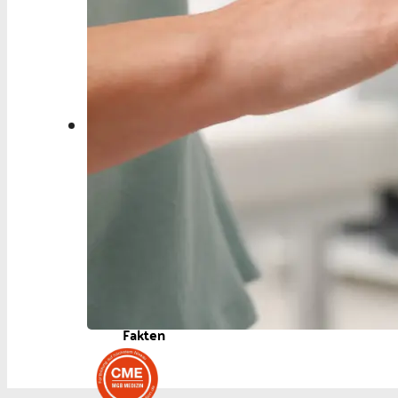
Aktuelles
Berufspolitik
Personalia
Panorama
Service
Kongress
Literatur
Aus der Industrie
Videos
Podcast
Veranstaltungen
Zahlen | Daten |
Fakten