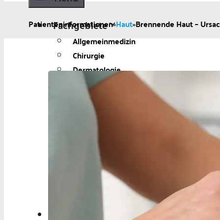
Fachgebiete
Patienteninformationen
»
Haut
»
Brennende Haut – Ursac
Allgemeinmedizin
Chirurgie
Dermatologie
Diabetologie
Gynäkologie
Kardiologie
Neurologie und
Psychiatrie
Onkologie
Ophthalmologie
Pädiatrie
Urologie
Aktuelles