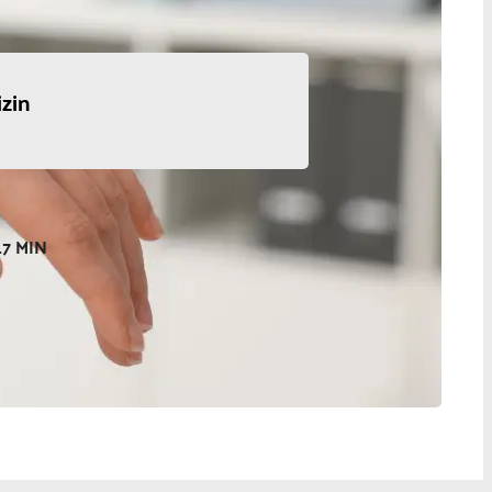
zin
17 MIN