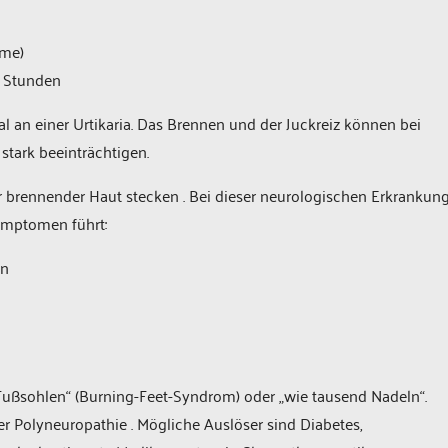
t
eme)
4 Stunden
l an einer Urtikaria. Das Brennen und der Juckreiz können bei
 stark beeinträchtigen.
brennender Haut stecken . Bei dieser neurologischen Erkrankun
Symptomen führt:
en
Fußsohlen“ (Burning-Feet-Syndrom) oder „wie tausend Nadeln“.
r Polyneuropathie . Mögliche Auslöser sind Diabetes,