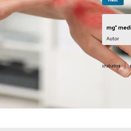
mg° medi
Autor
17.10.2025