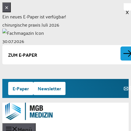
✕
X
Ein neues E-Paper ist verfügbar!
chirurgische praxis Juli 2026
30.07.2026
ZUM E-PAPER
Zum
E-Paper
Newsletter
Inhalt
springen
Menü