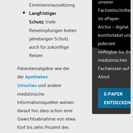
unserer
Einreisevoraussetzung
Fachzeitschriften
Langfristiger
im ePaper-
Schutz:
Viele
Archiv – digital,
Reiseimpfungen bieten
komfortabel und
jahrelangen Schutz
jederzeit
auch für zukünftige
verfügbar für Ihr
Reisen
medizinisches
Patientenratgeber wie der
Fachwissen auf
der
Apotheken
Abruf.
Umschau
und andere
medizinische
E-PAPER
Informationsquellen weisen
ENTDECKEN
darauf hin, dass schon eine
Gewichtsabnahme von etwa
fünf bis zehn Prozent des