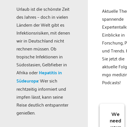
Urlaub ist die schönste Zeit
Aktuelle Th
des Jahres – doch in vielen
spannende
Ländern der Welt gibt es
Expertentalk
Infektionsrisiken, mit denen
Einblicke in
wir in Deutschland nicht
Forschung, P
rechnen müssen. Ob
und Trends.
tropische Infektionen in
Sie jetzt die
Südostasien, Gelbfieber in
aktuelle Fol
Afrika oder
Hepatitis in
mgo medizi
Südeuropa
: Wer sich
Podcasts!
rechtzeitig informiert und
impfen lässt, kann seine
Reise deutlich entspannter
genießen.
We
need
your