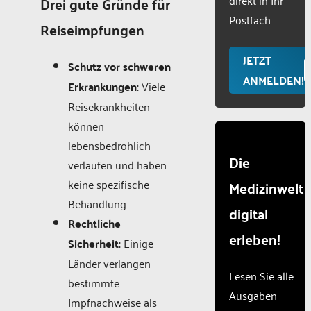
Drei gute Gründe für
Consent
Manageme
Postfach
Reiseimpfungen
Platform
JETZT
Schutz vor schweren
ANMELDEN!
Erkrankungen:
Viele
Reisekrankheiten
können
lebensbedrohlich
Die
verlaufen und haben
keine spezifische
Medizinwelt
Behandlung
digital
Rechtliche
erleben!
Sicherheit:
Einige
Länder verlangen
Lesen Sie alle
bestimmte
Ausgaben
Impfnachweise als