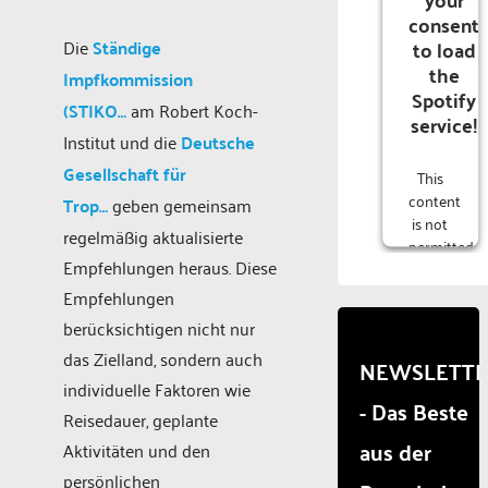
consent
to load
Die
Ständige
the
Impfkommission
Spotify
(STIKO…
am Robert Koch-
service!
Institut und die
Deutsche
Gesellschaft für
This
content
Trop…
geben gemeinsam
is not
regelmäßig aktualisierte
permitted
Empfehlungen heraus. Diese
to
load
Empfehlungen
due to
berücksichtigen nicht nur
trackers
das Zielland, sondern auch
that
NEWSLETT
are
individuelle Faktoren wie
- Das Beste
not
Reisedauer, geplante
disclosed
aus der
Aktivitäten und den
to the
visitor.
persönlichen