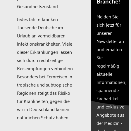
Branche!
The
Gesundheitszustand.
website
owner
Melden Sie
Jedes Jahr erkranken
needs
sich jetzt für
Tausende Deutsche im
to
unseren
setup
Urlaub an vermeidbaren
the
Newsletter an
Infektionskrankheiten. Viele
site
und erhalten
dieser Erkrankungen lassen
with
Sie
their
sich durch rechtzeitige
CMP
regelmäßig
Reiseimpfungen verhindern.
to add
aktuelle
Besonders bei Fernreisen in
this
Informationen,
content
tropische und subtropische
to the
spannende
Regionen steigt das Risiko
list of
Fachartikel
für Krankheiten, gegen die
technologie
und exklusive
used.
wir in Deutschland keinen
Powered
Angebote aus
natürlichen Schutz haben.
by
der Medizin -
Usercentr
direkt in Ihr