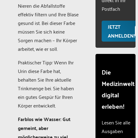
Consent
Nieren die Abfallstoffe
Manageme
Postfach
effektiv filtern und Ihre Blase
Platform
gesund ist. Bei dieser Farbe
JETZT
müssen Sie sich keine
ANMELDEN!
Sorgen machen – Ihr Körper
arbeitet, wie er soll.
Praktischer Tipp: Wenn Ihr
Die
Urin diese Farbe hat,
behalten Sie Ihre aktuelle
Medizinwelt
Trinkmenge bei. Sie haben
digital
ein gutes Gespür für Ihren
erleben!
Körper entwickelt.
Farblos wie Wasser: Gut
Lesen Sie alle
gemeint, aber
Ausgaben
möglicherweise zu viel