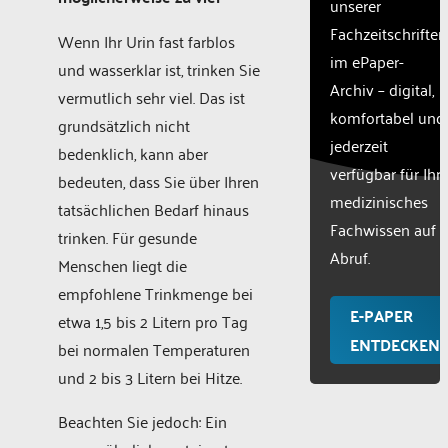
unserer
Fachzeitschriften
Wenn Ihr Urin fast farblos
im ePaper-
und wasserklar ist, trinken Sie
Archiv – digital,
vermutlich sehr viel. Das ist
komfortabel und
grundsätzlich nicht
jederzeit
bedenklich, kann aber
verfügbar für Ihr
bedeuten, dass Sie über Ihren
medizinisches
tatsächlichen Bedarf hinaus
Fachwissen auf
trinken. Für gesunde
Abruf.
Menschen liegt die
empfohlene Trinkmenge bei
E-PAPER
etwa 1,5 bis 2 Litern pro Tag
ENTDECKEN
bei normalen Temperaturen
und 2 bis 3 Litern bei Hitze.
Beachten Sie jedoch: Ein