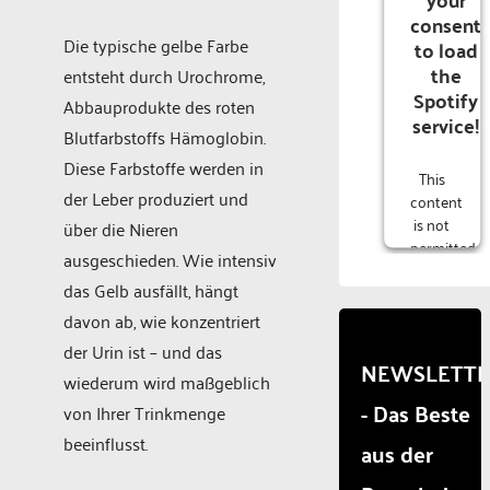
consent
Die typische gelbe Farbe
to load
the
entsteht durch Urochrome,
Spotify
Abbauprodukte des roten
service!
Blutfarbstoffs Hämoglobin.
Diese Farbstoffe werden in
This
der Leber produziert und
content
is not
über die Nieren
permitted
ausgeschieden. Wie intensiv
to
das Gelb ausfällt, hängt
load
due to
davon ab, wie konzentriert
trackers
der Urin ist – und das
that
NEWSLETT
wiederum wird maßgeblich
are
- Das Beste
not
von Ihrer Trinkmenge
disclosed
beeinflusst.
aus der
to the
visitor.