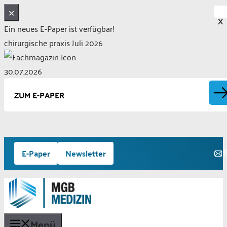
✕
X
Ein neues E-Paper ist verfügbar!
chirurgische praxis Juli 2026
30.07.2026
ZUM E-PAPER
Zum
E-Paper
Newsletter
Inhalt
springen
Menü