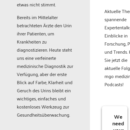
etwas nicht stimmt.
Aktuelle Th
Bereits im Mittelalter
spannende
betrachteten Ärzte den Urin
Expertentalk
ihrer Patienten, um
Einblicke in
Krankheiten zu
Forschung, P
diagnostizieren. Heute steht
und Trends.
uns eine verfeinerte
Sie jetzt die
medizinische Diagnostik zur
aktuelle Fol
Verfügung, aber der erste
mgo medizi
Blick auf Farbe, Klarheit und
Podcasts!
Geruch des Urins bleibt ein
wichtiges, einfaches und
kostenloses Werkzeug zur
Gesundheitsüberwachung.
We
need
your