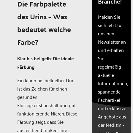
Branche!
Die Farbpalette
The
website
des Urins – Was
owner
Melden Sie
needs
sich jetzt für
bedeutet welche
to
unseren
setup
Farbe?
the
Newsletter an
site
und erhalten
with
Sie
Klar bis hellgelb: Die ideale
their
CMP
regelmäßig
Färbung
to add
aktuelle
this
Ein klarer bis hellgelber Urin
Informationen,
content
ist das Zeichen für einen
to the
spannende
list of
gesunden
Fachartikel
technologie
Flüssigkeitshaushalt und gut
und exklusive
used.
funktionierende Nieren. Diese
Powered
Angebote aus
Färbung zeigt, dass Sie
by
der Medizin -
Usercentr
ausreichend trinken, Ihre
direkt in Ihr