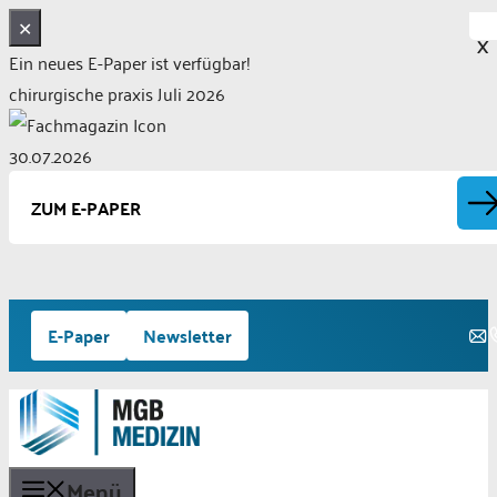
✕
X
Ein neues E-Paper ist verfügbar!
chirurgische praxis Juli 2026
30.07.2026
ZUM E-PAPER
Zum
E-Paper
Newsletter
Inhalt
springen
Menü