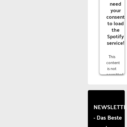
need
your
consent
to load
the
Spotify
service!
This
content
is not
permitted
to
load
due to
trackers
that
NEWSLETT
are
- Das Beste
not
disclosed