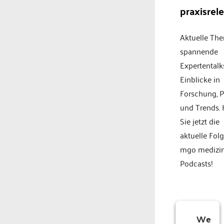
praxisrel
Aktuelle Th
spannende
Expertentalk
Einblicke in
Forschung, P
und Trends.
Sie jetzt die
aktuelle Fol
mgo medizi
Podcasts!
We