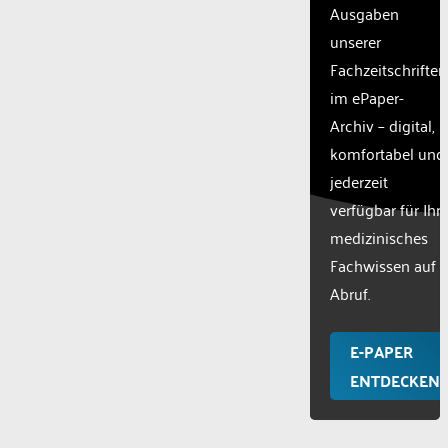
Ausgaben
unserer
Fachzeitschriften
im ePaper-
Archiv – digital,
komfortabel und
jederzeit
verfügbar für Ihr
medizinisches
Fachwissen auf
Abruf.
E-PAPER
ENTDECKEN