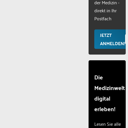
der Medizin -
Usercentr
direkt in Ihr
Consent
Manageme
Postfach
Platform
JETZT
ANMELDEN!
Die
Medizinwelt
digital
erleben!
Lesen Sie alle