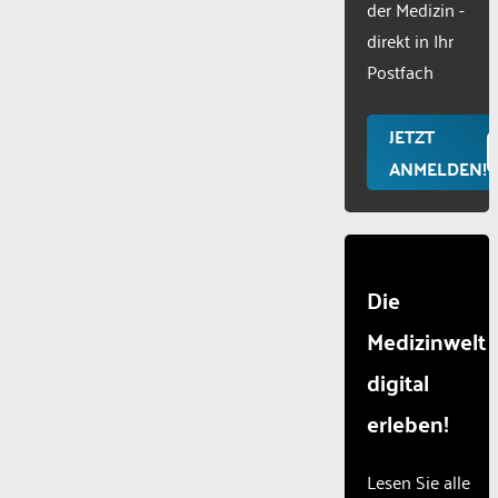
der Medizin -
Usercentr
direkt in Ihr
Consent
Manageme
Postfach
Platform
JETZT
ANMELDEN!
Die
Medizinwelt
digital
erleben!
Lesen Sie alle