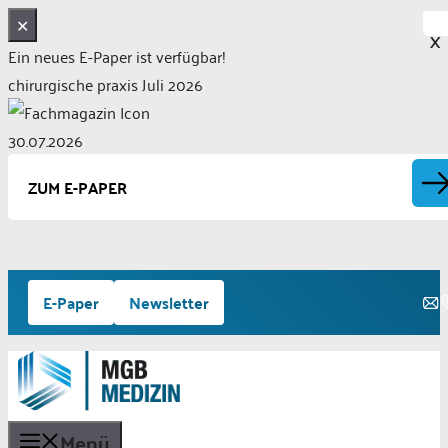
✕
X
Ein neues E-Paper ist verfügbar!
chirurgische praxis Juli 2026
30.07.2026
ZUM E-PAPER
Zum
E-Paper
Newsletter
Inhalt
springen
Menü