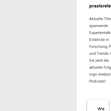
praxisrel
Aktuelle Th
spannende
Expertentalk
Einblicke in
Forschung, P
und Trends.
Sie jetzt die
aktuelle Fol
mgo medizi
Podcasts!
We