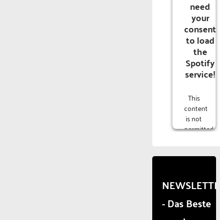
need
your
consent
to load
the
Spotify
service!
This
content
is not
permitted
to
load
due to
trackers
that
NEWSLETT
are
- Das Beste
not
disclosed