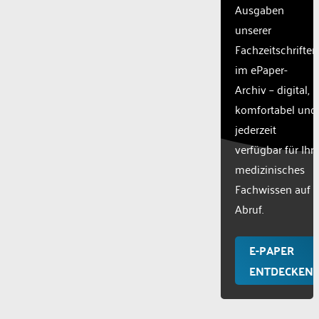
Ausgaben
unserer
Fachzeitschriften
im ePaper-
Archiv – digital,
komfortabel und
jederzeit
verfügbar für Ihr
medizinisches
Fachwissen auf
Abruf.
E-PAPER
ENTDECKEN