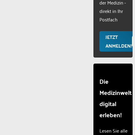
der Medizin -
Usercentr
direkt in Ihr
Consent
Manageme
Postfach
Platform
JETZT
ANMELDEN!
Die
Medizinwelt
digital
erleben!
Lesen Sie alle