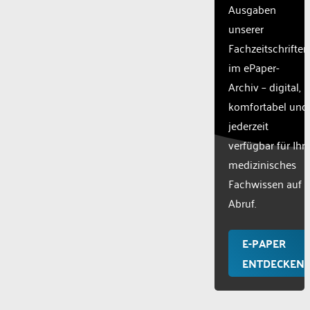
Ausgaben
unserer
Fachzeitschriften
im ePaper-
Archiv – digital,
komfortabel und
jederzeit
verfügbar für Ihr
medizinisches
Fachwissen auf
Abruf.
E-PAPER
ENTDECKEN