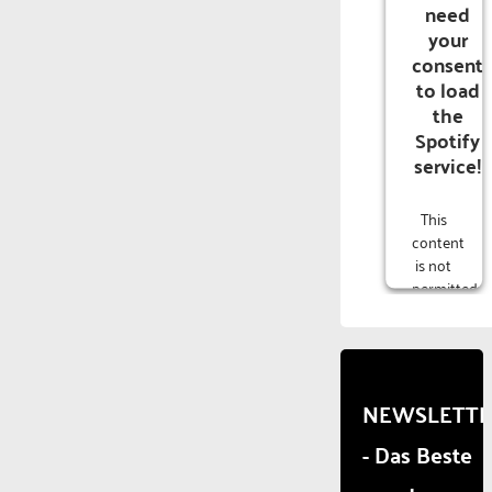
need
your
consent
to load
the
Spotify
service!
This
content
is not
permitted
to
load
due to
trackers
that
NEWSLETT
are
- Das Beste
not
disclosed