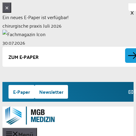
✕
X
Ein neues E-Paper ist verfügbar!
chirurgische praxis Juli 2026
30.07.2026
ZUM E-PAPER
Zum
E-Paper
Newsletter
Inhalt
springen
Menü