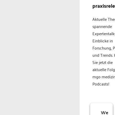
praxisrel
Aktuelle Th
spannende
Expertentalk
Einblicke in
Forschung, P
und Trends.
Sie jetzt die
aktuelle Fol
mgo medizi
Podcasts!
We