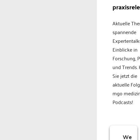
praxisrel
Aktuelle Th
spannende
Expertentalk
Einblicke in
Forschung, P
und Trends.
Sie jetzt die
aktuelle Fol
mgo medizi
Podcasts!
We