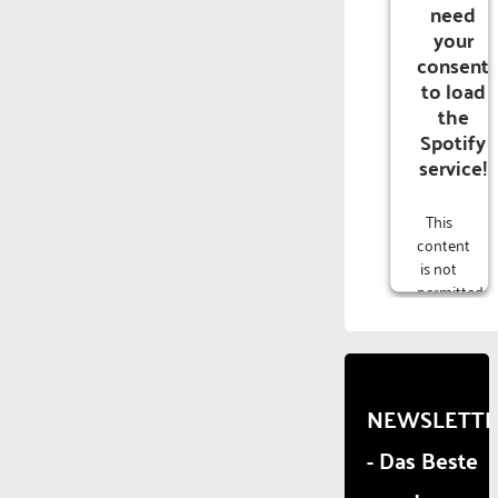
need
your
consent
to load
the
Spotify
service!
This
content
is not
permitted
to
load
due to
trackers
that
NEWSLETT
are
- Das Beste
not
disclosed