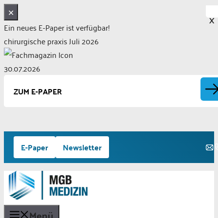
✕
X
Ein neues E-Paper ist verfügbar!
chirurgische praxis Juli 2026
30.07.2026
ZUM E-PAPER
Zum
E-Paper
Newsletter
Inhalt
springen
Menü