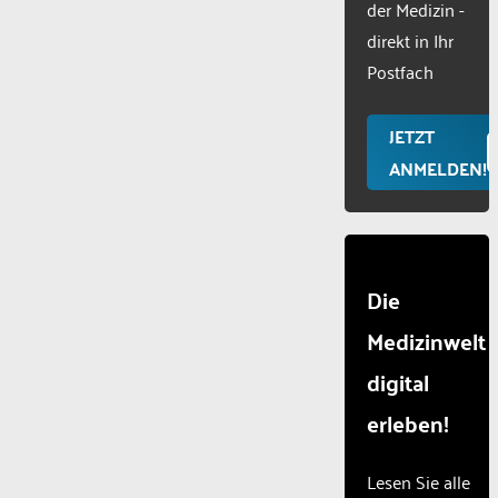
der Medizin -
Usercentr
direkt in Ihr
Consent
Manageme
Postfach
Platform
JETZT
ANMELDEN!
Die
Medizinwelt
digital
erleben!
Lesen Sie alle