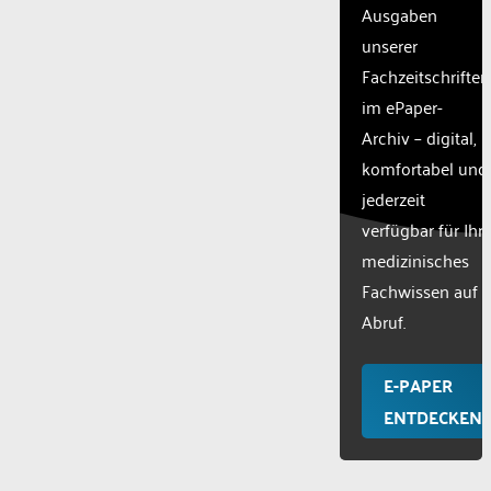
Ausgaben
unserer
Fachzeitschriften
im ePaper-
Archiv – digital,
komfortabel und
jederzeit
verfügbar für Ihr
medizinisches
Fachwissen auf
Abruf.
E-PAPER
ENTDECKEN