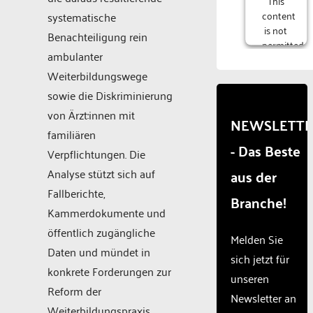
content
systematische
is not
Benachteiligung rein
permitted
ambulanter
to
load
Weiterbildungswege
due to
sowie die Diskriminierung
trackers
von Ärzt:innen mit
that
NEWSLETT
are
familiären
- Das Beste
not
Verpflichtungen. Die
disclosed
Analyse stützt sich auf
aus der
to the
visitor.
Fallberichte,
Branche!
The
Kammerdokumente und
website
öffentlich zugängliche
owner
Melden Sie
needs
Daten und mündet in
sich jetzt für
to
konkrete Forderungen zur
unseren
setup
Reform der
the
Newsletter an
site
Weiterbildungspraxis.