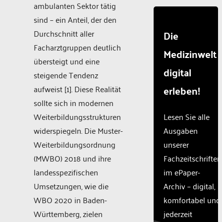
ambulanten Sektor tätig
sind – ein Anteil, der den
Durchschnitt aller
Die
Facharztgruppen deutlich
Medizinwelt
übersteigt und eine
digital
steigende Tendenz
erleben!
aufweist [1]. Diese Realität
sollte sich in modernen
Weiterbildungsstrukturen
Lesen Sie alle
widerspiegeln. Die Muster-
Ausgaben
Weiterbildungsordnung
unserer
(MWBO) 2018 und ihre
Fachzeitschriften
landesspezifischen
im ePaper-
Umsetzungen, wie die
Archiv – digital,
WBO 2020 in Baden-
komfortabel und
Württemberg, zielen
jederzeit