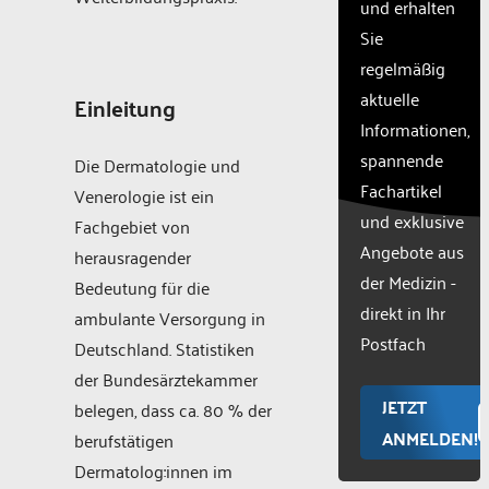
und erhalten
with
Sie
their
CMP
regelmäßig
to add
aktuelle
Einleitung
this
Informationen,
content
to the
spannende
Die Dermatologie und
list of
Fachartikel
Venerologie ist ein
technologie
und exklusive
used.
Fachgebiet von
Powered
Angebote aus
herausragender
by
der Medizin -
Bedeutung für die
Usercentr
direkt in Ihr
ambulante Versorgung in
Consent
Manageme
Postfach
Deutschland. Statistiken
Platform
der Bundesärztekammer
JETZT
belegen, dass ca. 80 % der
ANMELDEN!
berufstätigen
Dermatolog:innen im