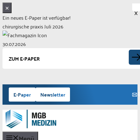
✕
X
Ein neues E-Paper ist verfügbar!
chirurgische praxis Juli 2026
30.07.2026
ZUM E-PAPER
Zum
E-Paper
Newsletter
Inhalt
springen
Menü