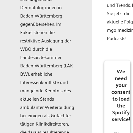
und Trends.
Dermatolog:innen in
Sie jetzt die
Baden-Württemberg
aktuelle Fol
gegenübersehen. Im
mgo medizi
Fokus stehen die
Podcasts!
restriktive Auslegung der
WBO durch die
Landesärztekammer
Baden-Württemberg (LÄK
We
BW), erhebliche
need
Interessenkonflikte und
your
mangelnde Kenntnis des
consent
to load
aktuellen Stands
the
ambulanter Weiterbildung
Spotify
bei einigen als Gutachter
service!
tätigen Klinikdirektoren,
die daraus resultierende
This