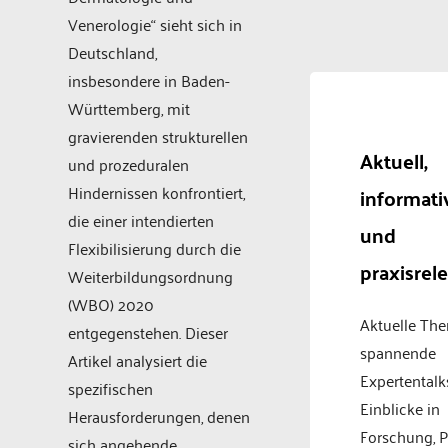
Venerologie“ sieht sich in
Deutschland,
insbesondere in Baden-
Württemberg, mit
gravierenden strukturellen
Aktuell,
und prozeduralen
Hindernissen konfrontiert,
informati
die einer intendierten
und
Flexibilisierung durch die
praxisrel
Weiterbildungsordnung
(WBO) 2020
Aktuelle Th
entgegenstehen. Dieser
spannende
Artikel analysiert die
Expertentalk
spezifischen
Einblicke in
Herausforderungen, denen
Forschung, P
sich angehende