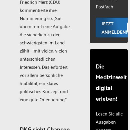
Friedrich Merz (CDU)
Manageme
Postfach
kommentierte ihre
Platform
Nominierung so: „Sie
JETZT
übernimmt eine Aufgabe,
ANMELDEN!
die sicherlich zu den
schwierigsten im Land
zählt – mit vielen, vielen
unterschiedlichen
Die
Interessen. Das erfordert
vor allem persönliche
Medizinwelt
Stabilität, ein klares
digital
politisches Konzept und
erleben!
eine gute Orientierung.“
Lesen Sie alle
Ausgaben
DKG sieht Chancen
unserer