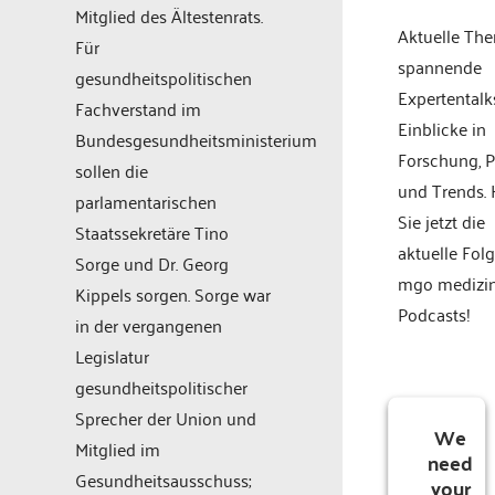
Mitglied des Ältestenrats.
Aktuelle Th
Für
spannende
gesundheitspolitischen
Expertentalk
Fachverstand im
Einblicke in
Bundesgesundheitsministerium
Forschung, P
sollen die
und Trends.
parlamentarischen
Sie jetzt die
Staatssekretäre Tino
aktuelle Fol
Sorge und Dr. Georg
mgo medizi
Kippels sorgen. Sorge war
Podcasts!
in der vergangenen
Legislatur
gesundheitspolitischer
Sprecher der Union und
We
Mitglied im
need
Gesundheitsausschuss;
your