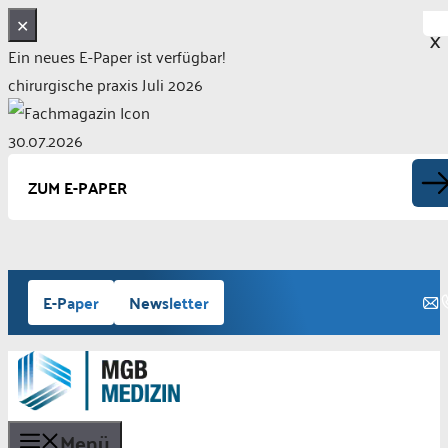
✕
X
Ein neues E-Paper ist verfügbar!
chirurgische praxis Juli 2026
30.07.2026
ZUM E-PAPER
Zum
E-Paper
Newsletter
Inhalt
springen
Menü