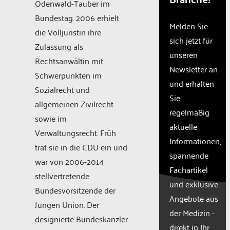
The
Odenwald-Tauber im
website
Bundestag. 2006 erhielt
owner
Melden Sie
die Volljuristin ihre
needs
sich jetzt für
to
Zulassung als
unseren
setup
Rechtsanwältin mit
the
Newsletter an
Schwerpunkten im
site
und erhalten
with
Sozialrecht und
Sie
their
allgemeinen Zivilrecht
CMP
regelmäßig
sowie im
to add
aktuelle
this
Verwaltungsrecht. Früh
Informationen,
content
trat sie in die CDU ein und
to the
spannende
war von 2006-2014
list of
Fachartikel
technologie
stellvertretende
und exklusive
used.
Bundesvorsitzende der
Powered
Angebote aus
Jungen Union. Der
by
der Medizin -
designierte Bundeskanzler
Usercentr
direkt in Ihr
Consent