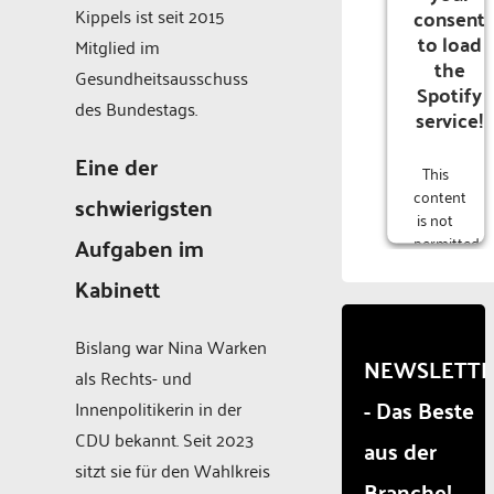
consent
Kippels ist seit 2015
to load
Mitglied im
the
Gesundheitsausschuss
Spotify
des Bundestags.
service!
Eine der
This
content
schwierigsten
is not
Aufgaben im
permitted
to
Kabinett
load
due to
trackers
Bislang war Nina Warken
that
NEWSLETT
als Rechts- und
are
- Das Beste
not
Innenpolitikerin in der
disclosed
CDU bekannt. Seit 2023
aus der
to the
sitzt sie für den Wahlkreis
visitor.
Branche!