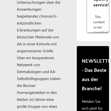
Untersuchungen über die
service!
Auswirkungen
begleitender chronisch-
This
content
entzündlichen
is not
Erkrankungen auf die
permitted
klinischen Merkmale von
to
load
AA in einer Kohorte mit
due to
angemessener Größe.
trackers
Über ein kooperatives
that
NEWSLETT
are
Netzwerk von
- Das Beste
not
Dermatologen und AA-
disclosed
aus der
Selbsthilfegruppen haben
to the
visitor.
die Bonner
Branche!
The
Humangenetiker in den
website
letzten 20 Jahren eine
owner
Melden Sie
needs
große Gruppe von etwa
sich jetzt für
to