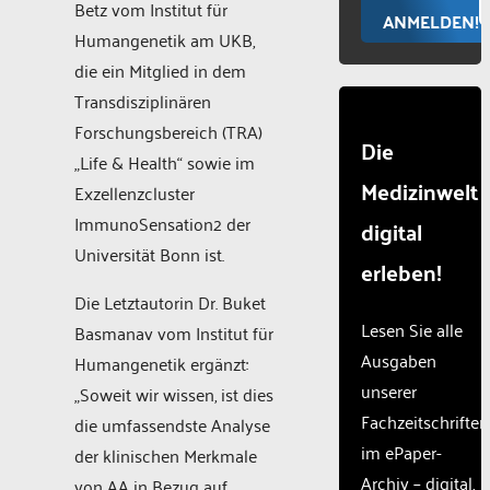
Betz vom Institut für
ANMELDEN!
Humangenetik am UKB,
die ein Mitglied in dem
Transdisziplinären
Forschungsbereich (TRA)
Die
„Life & Health“ sowie im
Medizinwelt
Exzellenzcluster
ImmunoSensation2 der
digital
Universität Bonn ist.
erleben!
Die Letztautorin Dr. Buket
Lesen Sie alle
Basmanav vom Institut für
Ausgaben
Humangenetik ergänzt:
unserer
„Soweit wir wissen, ist dies
Fachzeitschriften
die umfassendste Analyse
im ePaper-
der klinischen Merkmale
Archiv – digital,
von AA in Bezug auf