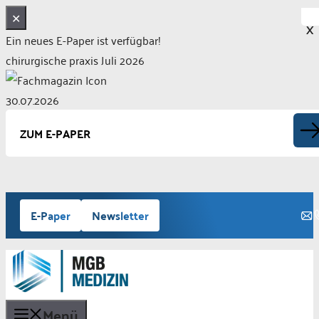
✕
X
Ein neues E-Paper ist verfügbar!
chirurgische praxis Juli 2026
30.07.2026
ZUM E-PAPER
Zum
E-Paper
Newsletter
Inhalt
springen
Menü