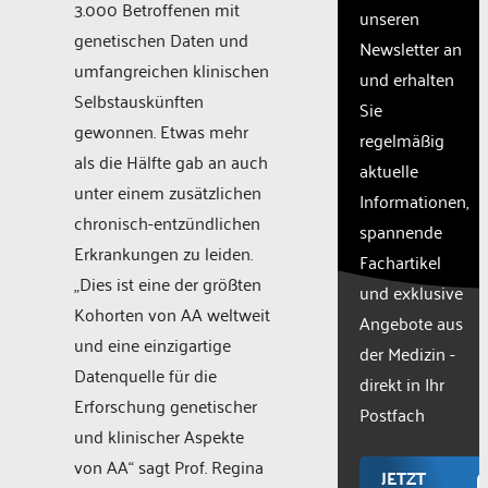
3.000 Betroffenen mit
unseren
setup
genetischen Daten und
the
Newsletter an
site
umfangreichen klinischen
und erhalten
with
Selbstauskünften
Sie
their
gewonnen. Etwas mehr
CMP
regelmäßig
to add
als die Hälfte gab an auch
aktuelle
this
unter einem zusätzlichen
Informationen,
content
chronisch-entzündlichen
to the
spannende
list of
Erkrankungen zu leiden.
Fachartikel
technologie
„Dies ist eine der größten
und exklusive
used.
Kohorten von AA weltweit
Powered
Angebote aus
und eine einzigartige
by
der Medizin -
Usercentr
Datenquelle für die
direkt in Ihr
Consent
Erforschung genetischer
Manageme
Postfach
und klinischer Aspekte
Platform
von AA“ sagt Prof. Regina
JETZT