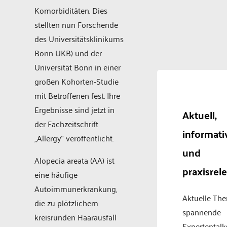
Komorbiditäten. Dies
stellten nun Forschende
des Universitätsklinikums
Bonn UKB) und der
Universität Bonn in einer
großen Kohorten-Studie
mit Betroffenen fest. Ihre
Ergebnisse sind jetzt in
Aktuell,
der Fachzeitschrift
informati
„Allergy“ veröffentlicht.
und
Alopecia areata (AA) ist
praxisrel
eine häufige
Autoimmunerkrankung,
Aktuelle Th
die zu plötzlichem
spannende
kreisrunden Haarausfall
Expertentalk