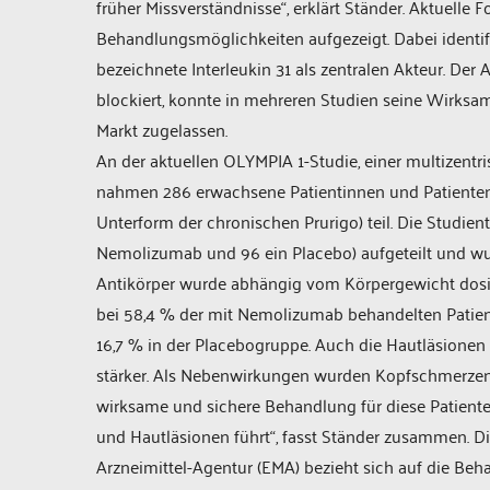
früher Missverständnisse“, erklärt Ständer. Aktuel
Behandlungsmöglichkeiten aufgezeigt. Dabei identifi
bezeichnete Interleukin 31 als zentralen Akteur. Der
blockiert, konnte in mehreren Studien seine Wirksa
Markt zugelassen.
An der aktuellen OLYMPIA 1-Studie, einer multizentri
nahmen 286 erwachsene Patientinnen und Patienten m
Unterform der chronischen Prurigo) teil. Die Stud
Nemolizumab und 96 ein Placebo) aufgeteilt und w
Antikörper wurde abhängig vom Körpergewicht dosi
bei 58,4 % der mit Nemolizumab behandelten Patienti
16,7 % in der Placebogruppe. Auch die Hautläsionen
stärker. Als Nebenwirkungen wurden Kopfschmerzen
wirksame und sichere Behandlung für diese Patiente
und Hautläsionen führt“, fasst Ständer zusammen. 
Arzneimittel-Agentur (EMA) bezieht sich auf die Beh