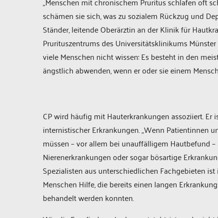
„Menschen mit chronischem Pruritus schlafen oft sc
schämen sie sich, was zu sozialem Rückzug und Depress
Ständer, leitende Oberärztin an der Klinik für Hautkr
Prurituszentrums des Universitätsklinikums Münster (
viele Menschen nicht wissen: Es besteht in den mei
ängstlich abwenden, wenn er oder sie einem Mensche
CP wird häufig mit Hauterkrankungen assoziiert. Er 
internistischer Erkrankungen. „Wenn Patientinnen 
müssen – vor allem bei unauffälligem Hautbefund –
Nierenerkrankungen oder sogar bösartige Erkranku
Spezialisten aus unterschiedlichen Fachgebieten ist i
Menschen Hilfe, die bereits einen langen Erkrankun
behandelt werden konnten.