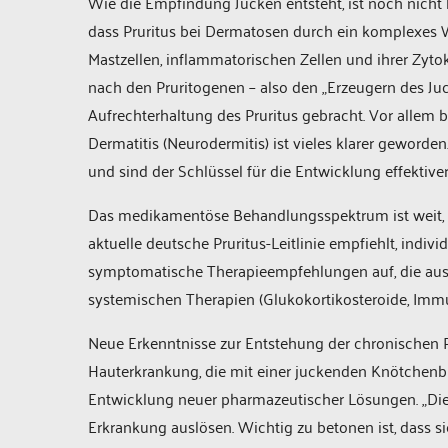
Wie die Empfindung Jucken entsteht, ist noch nicht bi
dass Pruritus bei Dermatosen durch ein komplexes W
Mastzellen, inflammatorischen Zellen und ihrer Zytok
nach den Pruritogenen – also den „Erzeugern des Ju
Aufrechterhaltung des Pruritus gebracht. Vor allem
Dermatitis (Neurodermitis) ist vieles klarer gewor
und sind der Schlüssel für die Entwicklung effektiver
Das medikamentöse Behandlungsspektrum ist weit, da
aktuelle deutsche Pruritus-Leitlinie empfiehlt, indivi
symptomatische Therapieempfehlungen auf, die au
systemischen Therapien (Glukokortikosteroide, Immu
Neue Erkenntnisse zur Entstehung der chronischen Pr
Hauterkrankung, die mit einer juckenden Knötchenb
Entwicklung neuer pharmazeutischer Lösungen. „Die 
Erkrankung auslösen. Wichtig zu betonen ist, dass si