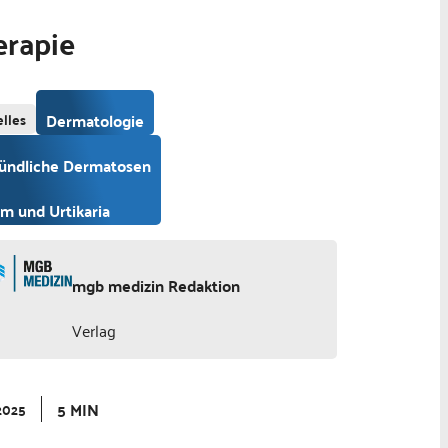
erapie
lles
Dermatologie
ündliche Dermatosen
m und Urtikaria
mgb medizin Redaktion
Verlag
5 MIN
2025