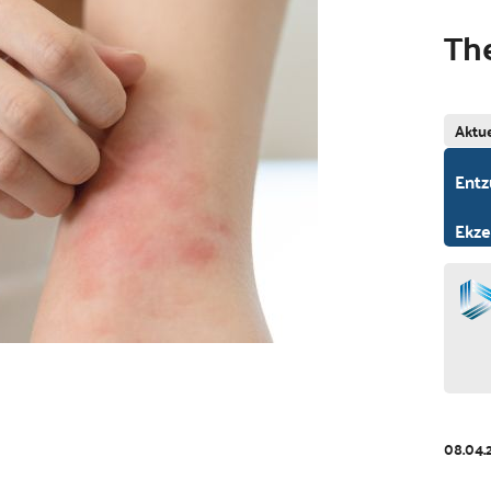
Th
Aktue
Entz
Ekze
08.04.