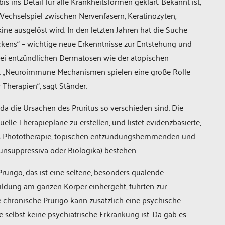
s ins Detail für alle Krankheitsformen geklärt. Bekannt ist,
echselspiel zwischen Nervenfasern, Keratinozyten,
ine ausgelöst wird. In den letzten Jahren hat die Suche
ckens“ – wichtige neue Erkenntnisse zur Entstehung und
 bei entzündlichen Dermatosen wie der atopischen
den. „Neuroimmune Mechanismen spielen eine große Rolle
 Therapien“, sagt Ständer.
 die Ursachen des Pruritus so verschieden sind. Die
duelle Therapiepläne zu erstellen, und listet evidenzbasierte,
s Phototherapie, topischen entzündungshemmenden und
nsuppressiva oder Biologika) bestehen.
urigo, das ist eine seltene, besonders quälende
ildung am ganzen Körper einhergeht, führten zur
chronische Prurigo kann zusätzlich eine psychische
e selbst keine psychiatrische Erkrankung ist. Da gab es