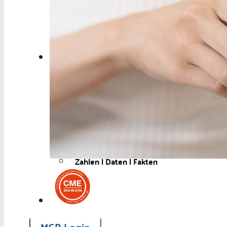
Berufspolitik
Personalia
Panorama
Service
Kongress
Literatur
Aus der Industrie
Videos
Podcast
Veranstaltungen
Zahlen | Daten | Fakten
MGB Login