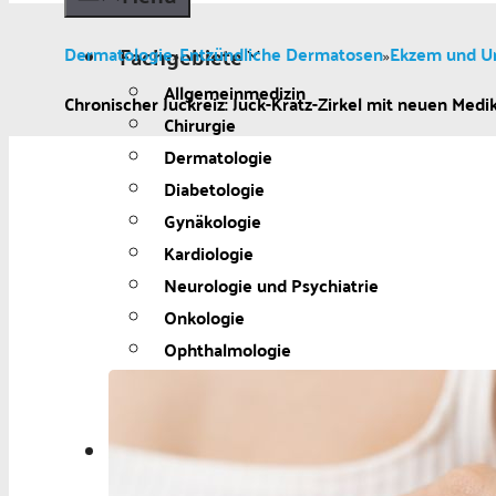
Fachgebiete
Dermatologie
Entzündliche Dermatosen
Ekzem und Ur
»
»
Allgemeinmedizin
Chronischer Juckreiz: Juck-Kratz-Zirkel mit neuen Me
Chirurgie
Dermatologie
Diabetologie
Gynäkologie
Kardiologie
Neurologie und Psychiatrie
Onkologie
Ophthalmologie
Pädiatrie
Urologie
Aktuelles
Aktuelles