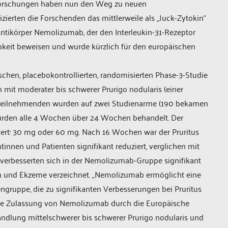
le Forschungen haben nun den Weg zu neuen
zierten die Forschenden das mittlerweile als „Juck-Zytokin“
 Antikörper Nemolizumab, der den Interleukin-31-Rezeptor
mkeit beweisen und wurde kürzlich für den europäischen
schen, placebokontrollierten, randomisierten Phase-3-Studie
it moderater bis schwerer Prurigo nodularis (einer
ienteilnehmenden wurden auf zwei Studienarme (190 bekamen
urden alle 4 Wochen über 24 Wochen behandelt. Der
ert: 30 mg oder 60 mg. Nach 16 Wochen war der Pruritus
nnen und Patienten signifikant reduziert, verglichen mit
 verbesserten sich in der Nemolizumab-Gruppe signifikant
 und Ekzeme verzeichnet. „Nemolizumab ermöglicht eine
ngruppe, die zu signifikanten Verbesserungen bei Pruritus
Die Zulassung von Nemolizumab durch die Europäische
andlung mittelschwerer bis schwerer Prurigo nodularis und