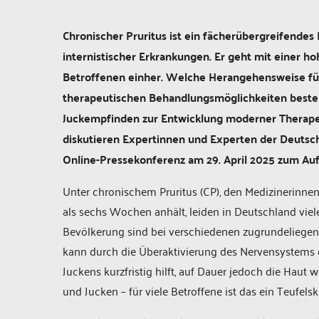
Chronischer Pruritus ist ein fächerübergreifende
internistischer Erkrankungen. Er geht mit einer h
Betroffenen einher. Welche Herangehensweise für 
therapeutischen Behandlungsmöglichkeiten beste
Juckempfinden zur Entwicklung moderner Therapeu
diskutieren Expertinnen und Experten der Deutsch
Online-Pressekonferenz am 29. April 2025 zum Auft
Unter chronischem Pruritus (CP), den Medizinerinnen 
als sechs Wochen anhält, leiden in Deutschland vie
Bevölkerung sind bei verschiedenen zugrundeliegend
kann durch die Überaktivierung des Nervensystems
Juckens kurzfristig hilft, auf Dauer jedoch die Haut
und Jucken – für viele Betroffene ist das ein Teufelskr