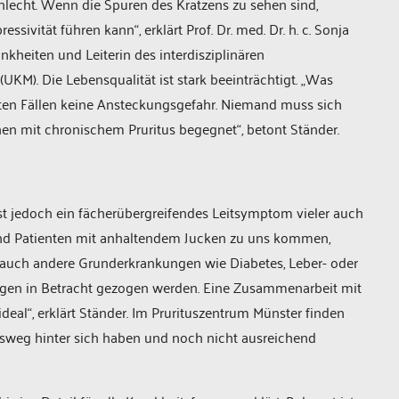
hlecht. Wenn die Spuren des Kratzens zu sehen sind,
ivität führen kann“, erklärt Prof. Dr. med. Dr. h. c. Sonja
ankheiten und Leiterin des interdisziplinären
UKM). Die Lebensqualität ist stark beeinträchtigt. „Was
sten Fällen keine Ansteckungsgefahr. Niemand muss sich
n mit chronischem Pruritus begegnet“, betont Ständer.
ist jedoch ein fächerübergreifendes Leitsymptom vieler auch
und Patienten mit anhaltendem Jucken zu uns kommen,
 auch andere Grunderkrankungen wie Diabetes, Leber- oder
ngen in Betracht gezogen werden. Eine Zusammenarbeit mit
deal“, erklärt Ständer. Im Prurituszentrum Münster finden
gsweg hinter sich haben und noch nicht ausreichend