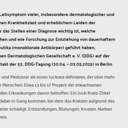
s Leitsymptom vieler, insbesondere dermatologischer und
ohen Krankheitslast und erheblichem Leiden der
das Stellen einer Diagnose wichtig ist, welche
hen und wie Forschung zur Entstehung von dauerhaftem
tika (monoklonale Antikörper) geführt haben,
en Dermatologischen Gesellschaft e. V. (DDG) auf der
akt der 53. DDG-Tagung (30.04. – 03.05.2025) in Berlin.
und Mediziner als einen Juckreiz definieren, der über mehr
le Menschen. Etwa 13 bis 17 Prozent der erwachsenen
en Erkrankungen davon betroffen. Ein Juck-Kratz-Zirkel
 dabei in Gang kommen, bei dem das Kratzen aufgrund des
 weiter schädigt. Entzündungen, Blutungen, Krusten, Narben
eis.