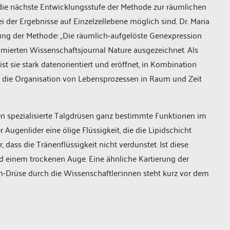
die nächste Entwicklungsstufe der Methode zur räumlichen
er Ergebnisse auf Einzelzellebene möglich sind. Dr. Maria
utung der Methode: „Die räumlich-aufgelöste Genexpression
mierten Wissenschaftsjournal Nature ausgezeichnet. Als
t sie stark datenorientiert und eröffnet, in Kombination
 in die Organisation von Lebensprozessen in Raum und Zeit
n spezialisierte Talgdrüsen ganz bestimmte Funktionen im
ugenlider eine ölige Flüssigkeit, die die Lipidschicht
r, dass die Tränenflüssigkeit nicht verdunstet. Ist diese
d einem trockenen Auge. Eine ähnliche Kartierung der
-Drüse durch die Wissenschaftler:innen steht kurz vor dem