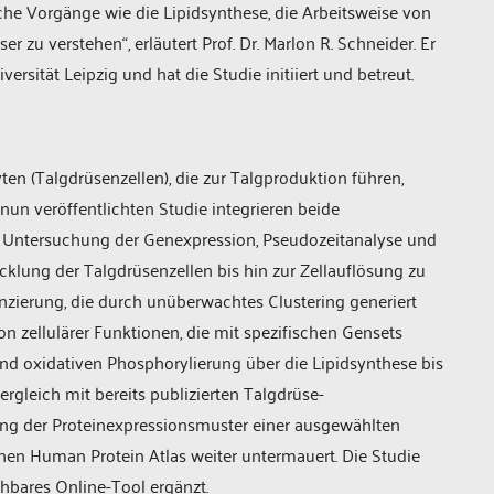
he Vorgänge wie die Lipidsynthese, die Arbeitsweise von
zu verstehen“, erläutert Prof. Dr. Marlon R. Schneider. Er
versität Leipzig und hat die Studie initiiert und betreut.
n (Talgdrüsenzellen), die zur Talgproduktion führen,
nun veröffentlichten Studie integrieren beide
 Untersuchung der Genexpression, Pseudozeitanalyse und
cklung der Talgdrüsenzellen bis hin zur Zellauflösung zu
enzierung, die durch unüberwachtes Clustering generiert
n zellulärer Funktionen, die mit spezifischen Gensets
 und oxidativen Phosphorylierung über die Lipidsynthese bis
rgleich mit bereits publizierten Talgdrüse-
ung der Proteinexpressionsmuster einer ausgewählten
hen Human Protein Atlas weiter untermauert. Die Studie
hbares Online-Tool ergänzt.