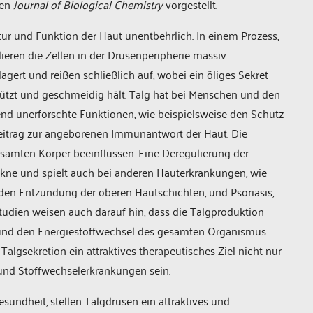
ten
Journal of Biological Chemistry
vorgestellt.
tur und Funktion der Haut unentbehrlich. In einem Prozess,
ieren die Zellen in der Drüsenperipherie massiv
gert und reißen schließlich auf, wobei ein öliges Sekret
hützt und geschmeidig hält. Talg hat bei Menschen und den
end unerforschte Funktionen, wie beispielsweise den Schutz
Beitrag zur angeborenen Immunantwort der Haut. Die
samten Körper beeinflussen. Eine Deregulierung der
Akne und spielt auch bei anderen Hauterkrankungen, wie
nden Entzündung der oberen Hautschichten, und Psoriasis,
tudien weisen auch darauf hin, dass die Talgproduktion
nd den Energiestoffwechsel des gesamten Organismus
algsekretion ein attraktives therapeutisches Ziel nicht nur
 und Stoffwechselerkrankungen sein.
undheit, stellen Talgdrüsen ein attraktives und