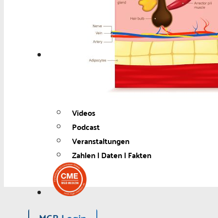
Berufspolitik
Personalia
Panorama
Service
Kongress
Literatur
Aus der Industrie
Videos
Podcast
Veranstaltungen
Zahlen | Daten | Fakten
MGB Login