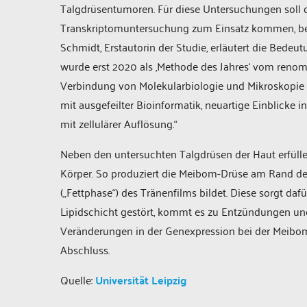
Talgdrüsentumoren. Für diese Untersuchungen soll 
Transkriptomuntersuchung zum Einsatz kommen, bei d
Schmidt, Erstautorin der Studie, erläutert die Bede
wurde erst 2020 als ‚Methode des Jahres‘ vom renom
Verbindung von Molekularbiologie und Mikroskopie is
mit ausgefeilter Bioinformatik, neuartige Einblicke
mit zellulärer Auflösung.“
Neben den untersuchten Talgdrüsen der Haut erfülle
Körper. So produziert die Meibom-Drüse am Rand der A
(„Fettphase“) des Tränenfilms bildet. Diese sorgt dafü
Lipidschicht gestört, kommt es zu Entzündungen un
Veränderungen in der Genexpression bei der Meibom
Abschluss.
Quelle:
Universität Leipzig