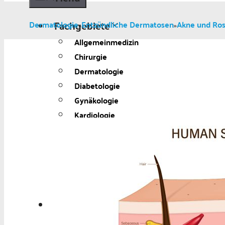
Fachgebiete
Dermatologie
Entzündliche Dermatosen
Akne und Ro
»
»
Allgemeinmedizin
Chirurgie
Dermatologie
Diabetologie
Gynäkologie
Kardiologie
Neurologie und Psychiatrie
Onkologie
Ophthalmologie
Pädiatrie
Urologie
Aktuelles
Aktuelles