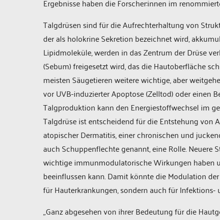
Ergebnisse haben die Forscher:innen im renommier
Talgdrüsen sind für die Aufrechterhaltung von Struk
der als holokrine Sekretion bezeichnet wird, akkumul
Lipidmoleküle, werden in das Zentrum der Drüse verla
(Sebum) freigesetzt wird, das die Hautoberfläche sc
meisten Säugetieren weitere wichtige, aber weitgeh
vor UVB-induzierter Apoptose (Zelltod) oder einen 
Talgproduktion kann den Energiestoffwechsel im ge
Talgdrüse ist entscheidend für die Entstehung von 
atopischer Dermatitis, einer chronischen und jucke
auch Schuppenflechte genannt, eine Rolle. Neuere S
wichtige immunmodulatorische Wirkungen haben u
beeinflussen kann. Damit könnte die Modulation der T
für Hauterkrankungen, sondern auch für Infektions-
„Ganz abgesehen von ihrer Bedeutung für die Hautges