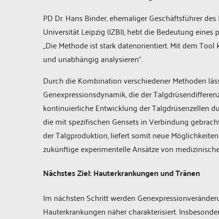
PD Dr. Hans Binder, ehemaliger Geschäftsführer des 
Universität Leipzig (IZBI), hebt die Bedeutung eines 
„Die Methode ist stark datenorientiert. Mit dem To
und unabhängig analysieren“.
Durch die Kombination verschiedener Methoden läss
Genexpressionsdynamik, die der Talgdrüsendifferenzi
kontinuierliche Entwicklung der Talgdrüsenzellen du
die mit spezifischen Gensets in Verbindung gebracht
der Talgproduktion, liefert somit neue Möglichkeite
zukünftige experimentelle Ansätze von medizinische
Nächstes Ziel: Hauterkrankungen und Tränen
Im nächsten Schritt werden Genexpressionverände
Hauterkrankungen näher charakterisiert. Insbesondere