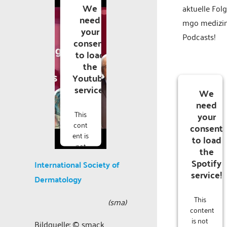
We
aktuelle Fol
need
mgo medizi
your
Podcasts!
consent
to load
the
Youtube
service!
We
need
This
your
cont
consent
ent is
to load
not
the
perm
Spotify
International Society of
itted
service!
to
Dermatology
load
This
due
(sma)
content
to
is not
track
Bildquelle: © smack