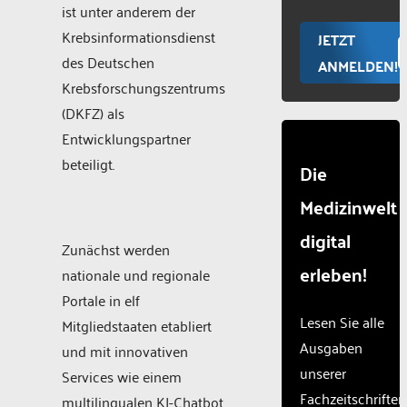
ist unter anderem der
Krebsinformationsdienst
JETZT
des Deutschen
ANMELDEN!
Krebsforschungszentrums
(DKFZ) als
Entwicklungspartner
beteiligt.
Die
Medizinwelt
digital
Zunächst werden
erleben!
nationale und regionale
Portale in elf
Lesen Sie alle
Mitgliedstaaten etabliert
Ausgaben
und mit innovativen
unserer
Services wie einem
Fachzeitschriften
multilingualen KI-Chatbot