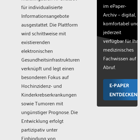
im ePaper-
für individualisierte
Archiv – digital,
Informationsangebote
komfortabel und
ausgestattet. Die Plattform
jederzeit
wird schrittweise mit
verfügbar für Ihr
existierenden
medizinisches
elektronischen
Fachwissen auf
Gesundheitsinfrastrukturen
Abruf.
verknüpft und legt einen
besonderen Fokus auf
E-PAPER
Hochinzidenz- und
ENTDECKEN
Kinderkrebserkrankungen
sowie Tumoren mit
ungünstiger Prognose. Die
Entwicklung erfolgt
partizipativ unter
Einbindung von