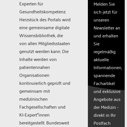
owner
Experten für
Melden Sie
needs
Gesundheitskompetenz.
sich jetzt für
to
Herzstück des Portals wird
unseren
setup
the
eine gemeinsame digitale
Newsletter an
site
Wissensbibliothek, die
und erhalten
with
von allen Mitgliedsstaaten
Sie
their
CMP
genutzt werden kann. Die
regelmäßig
to add
Inhalte werden von
aktuelle
this
patientennahen
Informationen,
content
to the
Organisationen
spannende
list of
kontinuierlich geprüft und
Fachartikel
technologie
gemeinsam mit
und exklusive
used.
medizinischen
Powered
Angebote aus
by
Fachgesellschaften und
der Medizin -
Usercentr
KI-Expert*innen
direkt in Ihr
Consent
bereitgestellt. Bundesweit
Manageme
Postfach
Platform