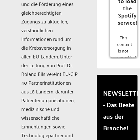
to load
und die Förderung eines
the
gleichberechtigten
Spotify
Zugangs zu aktuellen,
service!
verständlichen
This
Informationen rund um
content
die Krebsversorgung in
is not
allen EU-Ländern. Unter
permitted
to
der Leitung von Prof. Dr.
load
Roland Eils vereint EU-CiP
due to
40 Partnerinstitutionen
trackers
that
aus 18 Ländern, darunter
NEWSLETT
are
Patientenorganisationen,
- Das Beste
not
medizinische und
disclosed
aus der
to the
wissenschaftliche
visitor.
Einrichtungen sowie
Branche!
The
Technologiepartner und
website