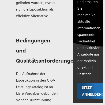
und erhalten
gelindert wurden, erwies
with
Sie
their
sich die Liposuktion als
CMP
regelmäßig
effektive Alternative.
to add
aktuelle
this
Informationen,
content
to the
spannende
list of
Bedingungen
Fachartikel
technologie
und exklusive
used.
und
Powered
Angebote aus
Qualitätsanforderungen
by
der Medizin -
Usercentr
direkt in Ihr
Consent
Die Aufnahme der
Manageme
Postfach
Platform
Liposuktion in den GKV-
Leistungskatalog ist an
JETZT
klare Vorgaben gebunden.
ANMELDEN!
Vor der Durchführung