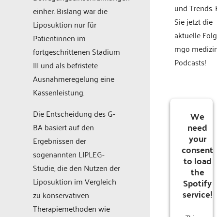
und Trends.
einher. Bislang war die
Sie jetzt die
Liposuktion nur für
aktuelle Fol
Patientinnen im
mgo medizi
fortgeschrittenen Stadium
Podcasts!
III und als befristete
Ausnahmeregelung eine
Kassenleistung.
Die Entscheidung des G-
We
need
BA basiert auf den
your
Ergebnissen der
consent
sogenannten LIPLEG-
to load
Studie, die den Nutzen der
the
Liposuktion im Vergleich
Spotify
service!
zu konservativen
Therapiemethoden wie
This