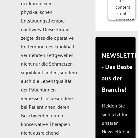
der komplexen
content
physikalischen
is not
permitted
Entstauungstherapie
to
nachwies. Diese Studie
load
zeigte, dass die operative
due to
trackers
Entfernung des krankhaft
that
NEWSLETT
vermehrten Fettgewebes
are
nicht nur die Schmerzen
- Das Beste
not
disclosed
signifikant lindert, sondern
aus der
to the
auch die Lebensqualität
visitor.
Branche!
der Patientinnen
The
website
verbessert. Insbesondere
owner
Melden Sie
bei Patientinnen, deren
needs
sich jetzt für
Beschwerden durch
to
unseren
setup
konservative Therapien
the
Newsletter an
nicht ausreichend
site