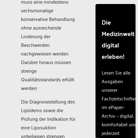
muss eine mindestens
sechsmonatige
konservative Behandlung
Die
ohne ausreichende
Medizinwelt
Linderung der
digital
Beschwerden
nachgewiesen werden.
erleben!
Darüber hinaus müssen
strenge
Lesen Sie alle
Qualitätsstandards erfüllt
Ausgaben
werden:
unserer
Fachzeitschriften
Die Diagnosestellung des
im ePaper-
Lipödems sowie die
Archiv – digital,
Prüfung der Indikation für
komfortabel und
eine Liposuktion
jederzeit
unterliegen strengen