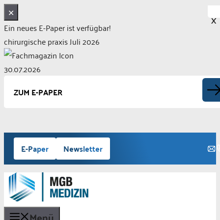
✕
X
Ein neues E-Paper ist verfügbar!
chirurgische praxis Juli 2026
30.07.2026
ZUM E-PAPER
Zum
E-Paper
Newsletter
Inhalt
springen
Menü