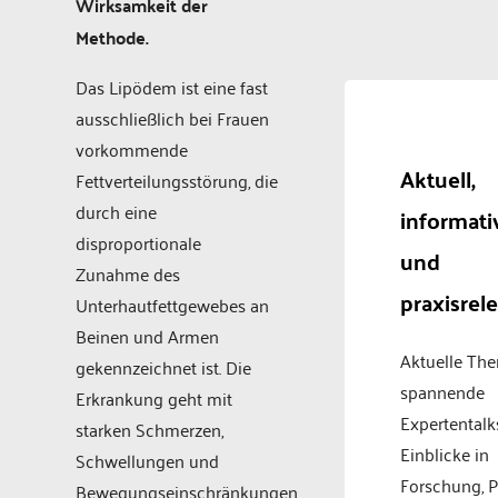
Wirksamkeit der
Methode.
Das Lipödem ist eine fast
ausschließlich bei Frauen
vorkommende
Aktuell,
Fettverteilungsstörung, die
durch eine
informati
disproportionale
und
Zunahme des
praxisrel
Unterhautfettgewebes an
Beinen und Armen
Aktuelle Th
gekennzeichnet ist. Die
spannende
Erkrankung geht mit
Expertentalk
starken Schmerzen,
Einblicke in
Schwellungen und
Forschung, P
Bewegungseinschränkungen