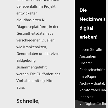
der ebenfalls im Projekt
Die
entwickelten
Medizinwelt
cloudbasierten KI-
Diagnoseplattform, in der
digital
Gesundheitsdaten aus
erleben!
verschiedenen Quellen
wie Krankenakten,
Lesen Sie alle
Genomdaten und In-vivo-
Ausgaben
Bildgebung
unserer
zusammengeführt
Fachzeitschriften
werden. Die EU fördert das
im ePaper-
Vorhaben mit 12,1 Mio.
Archiv – digital,
Euro.
komfortabel und
jederzeit
Schnelle,
verfügbar für Ihr