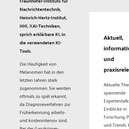
Fraunhofer-Instituts für
Nachrichtentechnik,
Heinrich-Hertz-Institut,
HHI, XAI-Techniken,
sprich erklärbare KI, in
Aktuell,
die verwendeten KI-
informati
Tools.
und
Die Häufigkeit von
praxisrel
Melanomen hat in den
letzten Jahren stark
Aktuelle Th
zugenommen. Sie werden
spannende
oftmals zu spät erkannt,
Expertentalk
da Diagnoseverfahren zur
Einblicke in
Früherkennung arbeits-
Forschung, P
und kostenintensiv sind.
und Trends.
Bei der Ganzkörper-