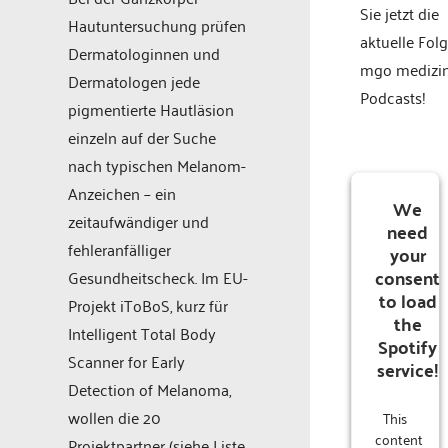
Sie jetzt die
Hautuntersuchung prüfen
aktuelle Fol
Dermatologinnen und
mgo medizi
Dermatologen jede
Podcasts!
pigmentierte Hautläsion
einzeln auf der Suche
nach typischen Melanom-
Anzeichen – ein
We
zeitaufwändiger und
need
fehleranfälliger
your
consent
Gesundheitscheck. Im EU-
to load
Projekt iToBoS, kurz für
the
Intelligent Total Body
Spotify
Scanner for Early
service!
Detection of Melanoma,
wollen die 20
This
content
Projektpartner (siehe Liste