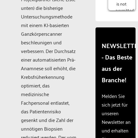
is not
unten) die bisherige
permitted
Untersuchungsmethode
to
load
mit einem KI-basierten
due to
Ganzkörperscanner
trackers
beschleunigen und
that
NEWSLETT
are
verbessern. Der Durchsatz
- Das Beste
not
einer automatisierten Prä-
disclosed
aus der
Anamnese soll erhöht, die
to the
visitor.
Krebsfrüherkennung
Branche!
The
optimiert, das
website
medizinische
owner
Melden Sie
needs
Fachpersonal entlastet,
sich jetzt für
to
das Patientenrisiko
unseren
setup
gesenkt und die Zahl der
the
Newsletter an
site
unnötigen Biopsien
und erhalten
with
reduziert werden. Der vom