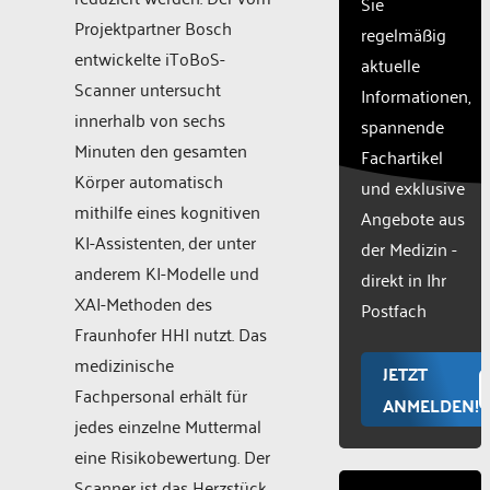
Sie
their
Projektpartner Bosch
CMP
regelmäßig
to add
entwickelte iToBoS-
aktuelle
this
Scanner untersucht
Informationen,
content
innerhalb von sechs
to the
spannende
list of
Minuten den gesamten
Fachartikel
technologie
Körper automatisch
und exklusive
used.
mithilfe eines kognitiven
Powered
Angebote aus
by
KI-Assistenten, der unter
der Medizin -
Usercentr
anderem KI-Modelle und
direkt in Ihr
Consent
XAI-Methoden des
Manageme
Postfach
Platform
Fraunhofer HHI nutzt. Das
medizinische
JETZT
Fachpersonal erhält für
ANMELDEN!
jedes einzelne Muttermal
eine Risikobewertung. Der
Scanner ist das Herzstück