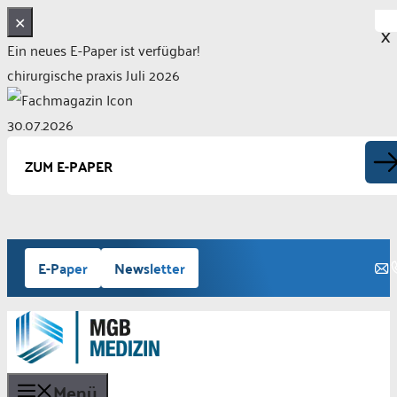
✕
X
Ein neues E-Paper ist verfügbar!
chirurgische praxis Juli 2026
30.07.2026
ZUM E-PAPER
Zum
E-Paper
Newsletter
Inhalt
springen
Menü