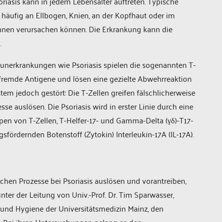
riasis kann in jedem Lebensalter auftreten. Typische
 häufig an Ellbogen, Knien, an der Kopfhaut oder im
nnen verursachen können. Die Erkrankung kann die
.
unerkrankungen wie Psoriasis spielen die sogenannten T-
fremde Antigene und lösen eine gezielte Abwehrreaktion
m jedoch gestört: Die T-Zellen greifen fälschlicherweise
e auslösen. Die Psoriasis wird in erster Linie durch eine
en von T-Zellen, T-Helfer-17- und Gamma-Delta (γδ)-T17-
sfördernden Botenstoff (Zytokin) Interleukin-17A (IL-17A).
hen Prozesse bei Psoriasis auslösen und vorantreiben,
ter der Leitung von Univ.-Prof. Dr. Tim Sparwasser,
e und Hygiene der Universitätsmedizin Mainz, den