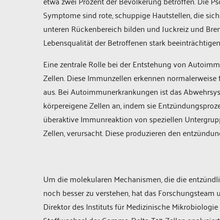
etwa zwei Prozent der Bevölkerung betroffen. Die Pso
Symptome sind rote, schuppige Hautstellen, die sich
unteren Rückenbereich bilden und Juckreiz und Bre
Lebensqualität der Betroffenen stark beeinträchtigen
Eine zentrale Rolle bei der Entstehung von Autoimm
Zellen. Diese Immunzellen erkennen normalerweise 
aus. Bei Autoimmunerkrankungen ist das Abwehrsyste
körpereigene Zellen an, indem sie Entzündungsprozess
überaktive Immunreaktion von speziellen Untergrupp
Zellen, verursacht. Diese produzieren den entzündung
Um die molekularen Mechanismen, die die entzündlic
noch besser zu verstehen, hat das Forschungsteam un
Direktor des Instituts für Medizinische Mikrobiologi