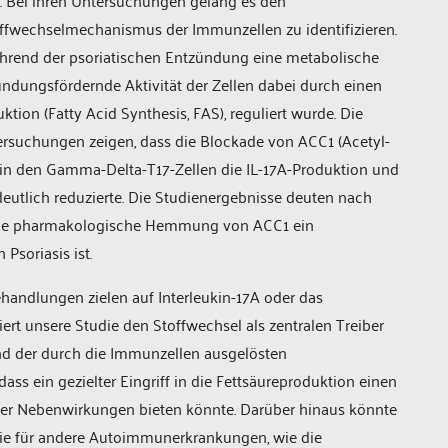
. Bei ihren Untersuchungen gelang es den
offwechselmechanismus der Immunzellen zu identifizieren.
hrend der psoriatischen Entzündung eine metabolische
ungsfördernde Aktivität der Zellen dabei durch einen
tion (Fatty Acid Synthesis, FAS), reguliert wurde. Die
rsuchungen zeigen, dass die Blockade von ACC1 (Acetyl-
 in den Gamma-Delta-T17-Zellen die IL-17A-Produktion und
eutlich reduzierte. Die Studienergebnisse deuten nach
s die pharmakologische Hemmung von ACC1 ein
Psoriasis ist.
Behandlungen zielen auf Interleukin-17A oder das
ert unsere Studie den Stoffwechsel als zentralen Treiber
nd der durch die Immunzellen ausgelösten
ss ein gezielter Eingriff in die Fettsäureproduktion einen
er Nebenwirkungen bieten könnte. Darüber hinaus könnte
gie für andere Autoimmunerkrankungen, wie die