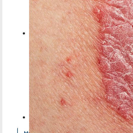
Berufspolitik
Personalia
Panorama
Service
Kongress
Literatur
Aus der Industrie
Videos
Podcast
Veranstaltungen
Zahlen | Daten | Fakten
MGB Login