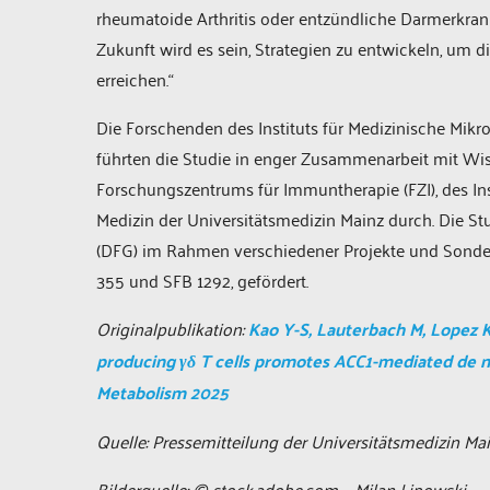
rheumatoide Arthritis oder entzündliche Darmerkrank
Zukunft wird es sein, Strategien zu entwickeln, um d
erreichen.“
Die Forschenden des Instituts für Medizinische Mikr
führten die Studie in enger Zusammenarbeit mit Wis
Forschungszentrums für Immuntherapie (FZI), des Ins
Medizin der Universitätsmedizin Mainz durch. Die 
(DFG) im Rahmen verschiedener Projekte und Sonder
355 und SFB 1292, gefördert.
Originalpublikation:
Kao Y-S, Lauterbach M, Lopez Kr
producing γδ T cells promotes ACC1-mediated de no
Metabolism 2025
Quelle: Pressemitteilung der Universitätsmedizin Ma
Bilderquelle: © stock.adobe.com – Milan Lipowski