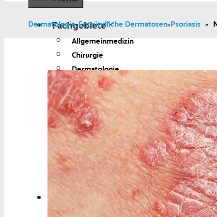
Fachgebiete
Dermatologie
Entzündliche Dermatosen
Psoriasis
»
N
»
»
Allgemeinmedizin
Chirurgie
Dermatologie
Diabetologie
Gynäkologie
Kardiologie
Neurologie und Psychiatrie
Onkologie
Ophthalmologie
Pädiatrie
Urologie
Aktuelles
Aktuelles