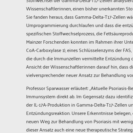
Stoffwechsel der Gamma-Delta-T17-Zellen analysiert
Wissenschaftler:innen, einen bisher unerkannten St
Sie fanden heraus, dass Gamma-Delta-T17-Zellen wä
Umprogrammierung durchlaufen und dass die entzünd
spezifischen Stoffwechselprozess, die Fettsäureproduk
Mainzer Forschenden konnten im Rahmen ihrer Unte
CoA-Carboxylase 1), eines Schlüsselenzyms der FAS,
die durch die Immunzellen vermittelte Entzündung d
Ansicht der Wissenschaftler:innen darauf hin, das
vielversprechender neuer Ansatz zur Behandlung von 
Professor Sparwasser erläutert: „Aktuelle Psoriasis-
Immunsystem direkt ab. Im Gegensatz dazu identifizi
der IL-17A-Produktion in Gamma-Delta-T17-Zellen u
Entzündungsreaktion. Unsere Erkenntnisse belegen, da
neuen Weg zur Behandlung von Psoriasis mit wenig
dieser Ansatz auch eine neue therapeutische Strate