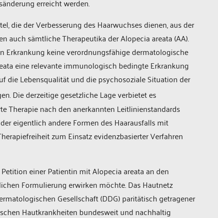
esänderung erreicht werden.
el, die der Verbesserung des Haarwuchses dienen, aus der
n auch sämtliche Therapeutika der Alopecia areata (AA).
ren Erkrankung keine verordnungsfähige dermatologische
reata eine relevante immunologisch bedingte Erkrankung
f die Lebensqualität und die psychosoziale Situation der
en. Die derzeitige gesetzliche Lage verbietet es
te Therapie nach den anerkannten Leitlinienstandards
 der eigentlich andere Formen des Haarausfalls mit
e Therapiefreiheit zum Einsatz evidenzbasierter Verfahren
Petition einer Patientin mit Alopecia areata an den
lichen Formulierung erwirken möchte. Das Hautnetz
rmatologischen Gesellschaft (DDG) paritätisch getragener
ischen Hautkrankheiten bundesweit und nachhaltig