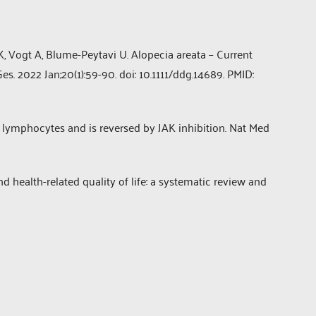
K, Vogt A, Blume-Peytavi U. Alopecia areata – Current
 2022 Jan;20(1):59-90. doi: 10.1111/ddg.14689. PMID:
 T lymphocytes and is reversed by JAK inhibition. Nat Med
nd health-related quality of life: a systematic review and