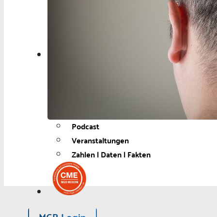
Berufspolitik
Personalia
Panorama
Service
Kongress
Literatur
Aus der Industrie
Videos
Podcast
Veranstaltungen
Zahlen | Daten | Fakten
MGB Login