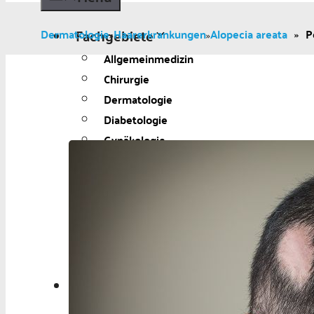
Fachgebiete
Dermatologie
Haarerkrankungen
Alopecia areata
»
P
»
»
Allgemeinmedizin
Chirurgie
Dermatologie
Diabetologie
Gynäkologie
Kardiologie
Neurologie und Psychiatrie
Onkologie
Ophthalmologie
Pädiatrie
Urologie
Aktuelles
Aktuelles