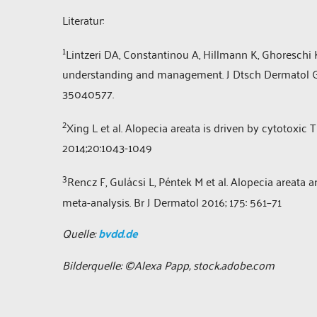
Literatur:
1
Lintzeri DA, Constantinou A, Hillmann K, Ghoreschi 
understanding and management. J Dtsch Dermatol Ges.
35040577.
2
Xing L et al. Alopecia areata is driven by cytotoxic
2014;20:1043-1049
3
Rencz F, Gulácsi L, Péntek M et al. Alopecia areata a
meta-analysis. Br J Dermatol 2016; 175: 561–71
Quelle:
bvdd.de
Bilderquelle: ©Alexa Papp, stock.adobe.com