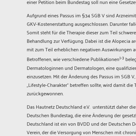
einer Petition beim Bundestag soll nun eine Gesetz
Aufgrund eines Passus im §34 SGB V sind Arzneimitt
GKV-Kostenerstattung ausgeschlossen. Darunter falle
Somit steht für die Therapie dieser zum Teil schwe
Behandlung zur Verfügung. Dabei ist die Alopecia a
mit zum Teil erheblichen negativen Auswirkungen au
1-3
Betroffenen, wie verschiedene Publikationen
beleg
Dermatologinnen und Dermatologen, eine qualifizier
einzusetzen. Mit der Änderung des Passus im SGB V,
„Lifestyle-Charakter“ betreffen sollte, wird damit di
zurückgewonnen.
Das Hautnetz Deutschland e.V. unterstützt daher die 
Deutschen Bundestag, die eine Änderung der gesetz
Deutschland ist ein von BVDD und der Deutschen De
Verein, der die Versorgung von Menschen mit chron