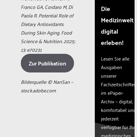
Franco GA, Cordaro M, Di
Die
Paola R. Potential Role of
Medizinwelt
Dietary Antioxidants
digital
During Skin Aging. Food
Science & Nutrition. 2025;
erleben!
13: e70231
Lesen Sie alle
Zur Publikation
Ausgaben
unserer
Bilderquelle: © NanSan –
Fachzeitschriften
stock.adobe.com
im ePaper-
Archiv – digital,
komfortabel und
jederzeit
verfügbar für Ihr
medizinisches