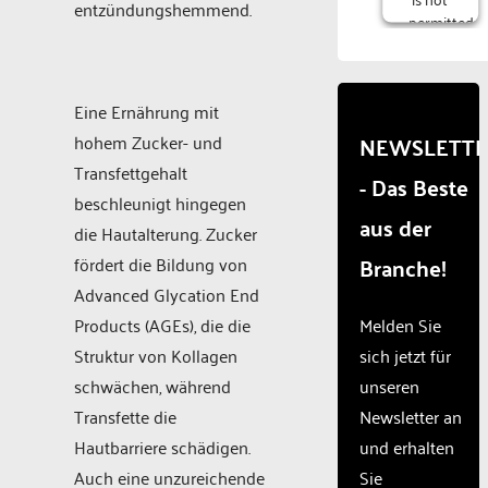
entzündungshemmend.
permitted
to
load
due to
Eine Ernährung mit
trackers
that
hohem Zucker- und
NEWSLETT
are
Transfettgehalt
- Das Beste
not
beschleunigt hingegen
disclosed
aus der
to the
die Hautalterung. Zucker
visitor.
Branche!
fördert die Bildung von
The
Advanced Glycation End
website
owner
Products (AGEs), die die
Melden Sie
needs
Struktur von Kollagen
sich jetzt für
to
schwächen, während
unseren
setup
the
Transfette die
Newsletter an
site
Hautbarriere schädigen.
und erhalten
with
Auch eine unzureichende
Sie
their