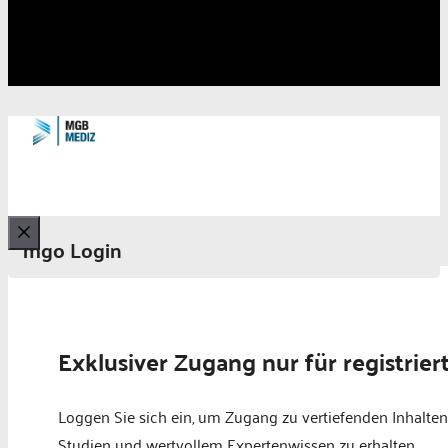
mgo Login
Schließen
Exklusiver Zugang nur für registrier
Loggen Sie sich ein, um Zugang zu vertiefenden Inhalten
Studien und wertvollem Expertenwissen zu erhalten.