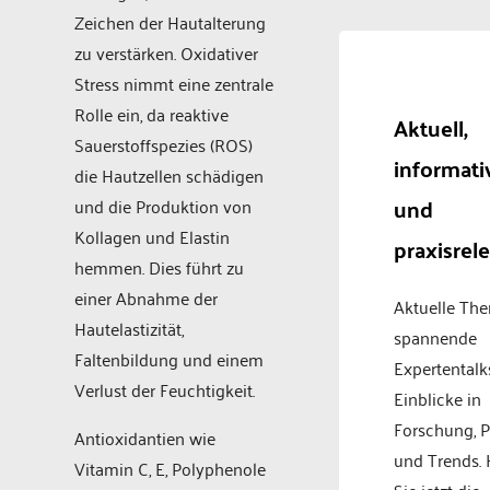
Zeichen der Hautalterung
zu verstärken. Oxidativer
Stress nimmt eine zentrale
Rolle ein, da reaktive
Aktuell,
Sauerstoffspezies (ROS)
informati
die Hautzellen schädigen
und
und die Produktion von
Kollagen und Elastin
praxisrel
hemmen. Dies führt zu
einer Abnahme der
Aktuelle Th
Hautelastizität,
spannende
Faltenbildung und einem
Expertentalk
Verlust der Feuchtigkeit.
Einblicke in
Forschung, P
Antioxidantien wie
und Trends.
Vitamin C, E, Polyphenole
Sie jetzt die