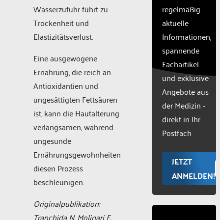
CMP
Wasserzufuhr führt zu
regelmäßig
to add
Trockenheit und
aktuelle
this
Elastizitätsverlust.
Informationen,
content
to the
spannende
Eine ausgewogene
list of
Fachartikel
technologie
Ernährung, die reich an
und exklusive
used.
Antioxidantien und
Powered
Angebote aus
ungesättigten Fettsäuren
by
der Medizin -
Usercentr
ist, kann die Hautalterung
direkt in Ihr
Consent
verlangsamen, während
Manageme
Postfach
ungesunde
Platform
Ernährungsgewohnheiten
JETZT
diesen Prozess
ANMELDEN!
beschleunigen.
Originalpublikation:
Tranchida N, Molinari F,