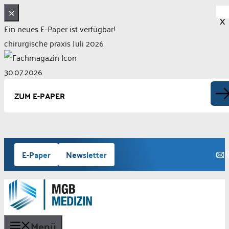
✕
X
Ein neues E-Paper ist verfügbar!
chirurgische praxis Juli 2026
30.07.2026
ZUM E-PAPER
Zum
E-Paper
Newsletter
Inhalt
springen
Menü