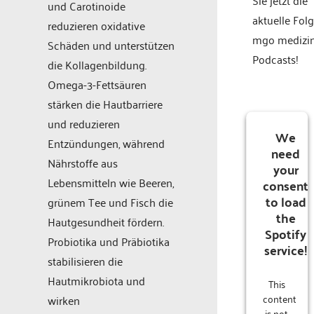
und Carotinoide
aktuelle Fol
reduzieren oxidative
mgo medizi
Schäden und unterstützen
Podcasts!
die Kollagenbildung.
Omega-3-Fettsäuren
stärken die Hautbarriere
und reduzieren
We
Entzündungen, während
need
Nährstoffe aus
your
Lebensmitteln wie Beeren,
consent
to load
grünem Tee und Fisch die
the
Hautgesundheit fördern.
Spotify
Probiotika und Präbiotika
service!
stabilisieren die
Hautmikrobiota und
This
content
wirken
is not