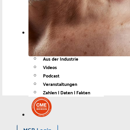
Berufspolitik
Personalia
Panorama
Service
Kongress
Literatur
Aus der Industrie
Videos
Podcast
Veranstaltungen
Zahlen | Daten | Fakten
MGB Login