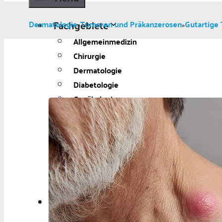
Fachgebiete
Dermatologie
Tumoren und Präkanzerosen
Gutartige
»
»
Allgemeinmedizin
Chirurgie
Dermatologie
Diabetologie
Gynäkologie
Kardiologie
Neurologie und Psychiatrie
Onkologie
Ophthalmologie
Pädiatrie
Urologie
Aktuelles
Aktuelles