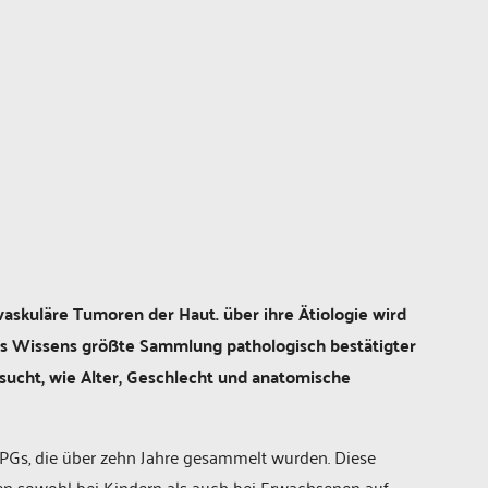
askuläre Tumoren der Haut. über ihre Ätiologie wird
res Wissens größte Sammlung pathologisch bestätigter
sucht, wie Alter, Geschlecht und anatomische
PGs, die über zehn Jahre gesammelt wurden. Diese
en sowohl bei Kindern als auch bei Erwachsenen auf.