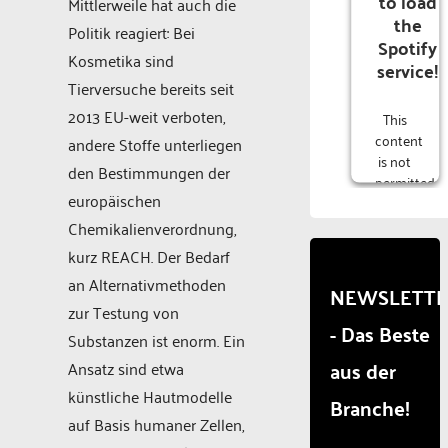
to load
Mittlerweile hat auch die
the
Politik reagiert: Bei
Spotify
Kosmetika sind
service!
Tierversuche bereits seit
2013 EU-weit verboten,
This
content
andere Stoffe unterliegen
is not
den Bestimmungen der
permitted
europäischen
to
load
Chemikalienverordnung,
due to
kurz REACH. Der Bedarf
trackers
an Alternativmethoden
that
NEWSLETT
are
zur Testung von
- Das Beste
not
Substanzen ist enorm. Ein
disclosed
aus der
Ansatz sind etwa
to the
visitor.
künstliche Hautmodelle
Branche!
The
auf Basis humaner Zellen,
website