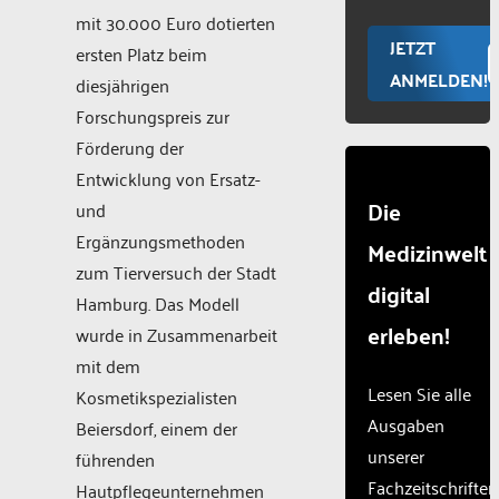
mit 30.000 Euro dotierten
JETZT
ersten Platz beim
ANMELDEN!
diesjährigen
Forschungspreis zur
Förderung der
Entwicklung von Ersatz-
Die
und
Ergänzungsmethoden
Medizinwelt
zum Tierversuch der Stadt
digital
Hamburg. Das Modell
erleben!
wurde in Zusammenarbeit
mit dem
Lesen Sie alle
Kosmetikspezialisten
Ausgaben
Beiersdorf, einem der
unserer
führenden
Fachzeitschriften
Hautpflegeunternehmen