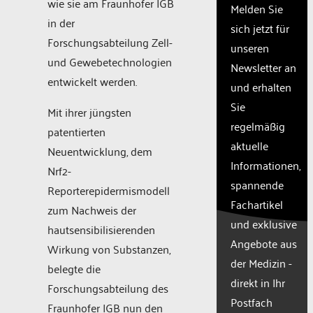
wie sie am Fraunhofer IGB
owner
Melden Sie
needs
in der
sich jetzt für
to
Forschungsabteilung Zell-
unseren
setup
und Gewebetechnologien
the
Newsletter an
site
entwickelt werden.
und erhalten
with
Sie
their
Mit ihrer jüngsten
CMP
regelmäßig
patentierten
to add
aktuelle
Neuentwicklung, dem
this
Informationen,
content
Nrf2-
to the
spannende
Reporterepidermismodell
list of
Fachartikel
zum Nachweis der
technologie
und exklusive
used.
hautsensibilisierenden
Powered
Angebote aus
Wirkung von Substanzen,
by
der Medizin -
belegte die
Usercentr
direkt in Ihr
Consent
Forschungsabteilung des
Manageme
Postfach
Fraunhofer IGB nun den
Platform