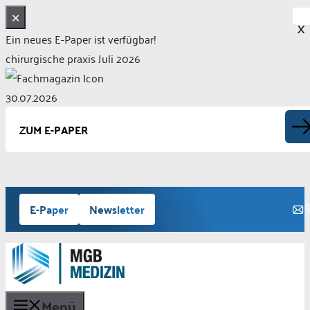
✕
X
Ein neues E-Paper ist verfügbar!
chirurgische praxis Juli 2026
30.07.2026
ZUM E-PAPER
Zum
E-Paper
Newsletter
Inhalt
springen
Menü