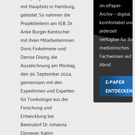
im ePaper-
mit Hauptsitz in Hamburg,
Archiv – digital,
getestet. So nahmen die
komfortabel und
Projektleiterin am IGB, Dr.
jederzeit
Anke Burger-Kentischer
verfügbar für Ihr
mit ihren Mitarbeiterinnen
medizinisches
Doris Finkelmeier und
Fachwissen auf
Denise Dising, die
Abruf.
Auszeichnung am Montag,
den 30. September 2024,
E-PAPER
gemeinsam mit den
Expertinnen und Experten
ENTDECKEN
für Toxikologie aus der
Forschung und
Entwicklung bei
Beiersdorf Dr. Johanna
Ebmeyer, Katrin