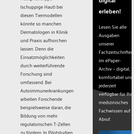
(schuppige Haut) bei
erleben!
diesen Tiermodellen
könnte so manchen
Lesen Sie alle
Dermatologen in Klinik
Ausgaben
und Praxis aufhorchen
unserer
lassen. Denn die
Fachzeitschriften
Einsatzmöglichkeiten
im ePaper-
durch weiterführende
Archiv – digital,
Forschung sind
komfortabel und
umfassend. Bei
jederzeit
Autoimmunerkrankungen
verfügbar für Ihr
arbeiten Forschende
medizinisches
beispielsweise daran, die
Fachwissen auf
Bildung von mehr
Abruf.
regulatorischen T-Zellen
zu fördern. In Pilotstudien