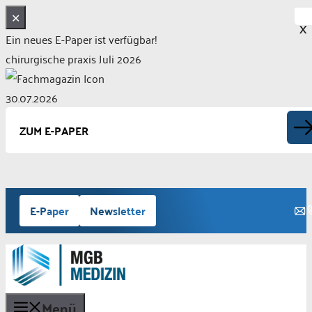
✕
X
Ein neues E-Paper ist verfügbar!
chirurgische praxis Juli 2026
30.07.2026
ZUM E-PAPER
Zum
E-Paper
Newsletter
Inhalt
springen
Menü