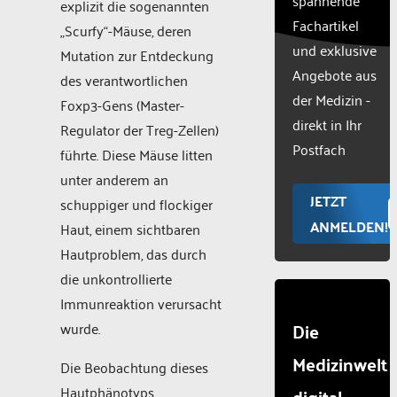
explizit die sogenannten
list of
Fachartikel
„Scurfy“-Mäuse, deren
technologie
und exklusive
used.
Mutation zur Entdeckung
Powered
Angebote aus
des verantwortlichen
by
der Medizin -
Foxp3-Gens (Master-
Usercentr
direkt in Ihr
Regulator der Treg-Zellen)
Consent
Manageme
Postfach
führte. Diese Mäuse litten
Platform
unter anderem an
JETZT
schuppiger und flockiger
ANMELDEN!
Haut, einem sichtbaren
Hautproblem, das durch
die unkontrollierte
Immunreaktion verursacht
Die
wurde.
Medizinwelt
Die Beobachtung dieses
Hautphänotyps
digital