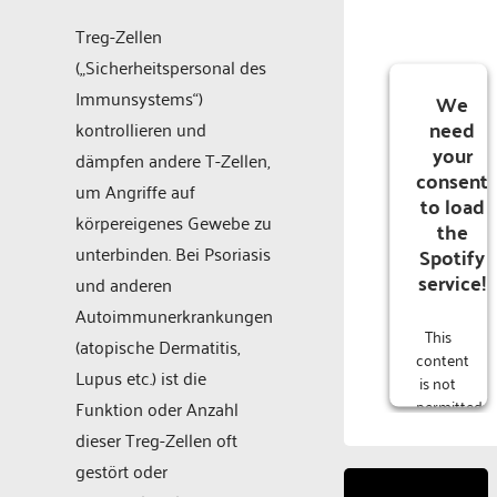
Treg-Zellen
(„Sicherheitspersonal des
Immunsystems“)
We
need
kontrollieren und
your
dämpfen andere T-Zellen,
consent
um Angriffe auf
to load
körpereigenes Gewebe zu
the
unterbinden. Bei Psoriasis
Spotify
service!
und anderen
Autoimmunerkrankungen
This
(atopische Dermatitis,
content
Lupus etc.) ist die
is not
permitted
Funktion oder Anzahl
to
dieser Treg-Zellen oft
load
gestört oder
due to