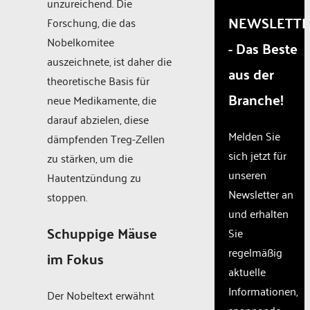
trackers
unzureichend. Die
that
NEWSLETT
Forschung, die das
are
Nobelkomitee
- Das Beste
not
disclosed
auszeichnete, ist daher die
aus der
to the
theoretische Basis für
visitor.
Branche!
neue Medikamente, die
The
website
darauf abzielen, diese
owner
Melden Sie
dämpfenden Treg-Zellen
needs
sich jetzt für
zu stärken, um die
to
unseren
setup
Hautentzündung zu
the
Newsletter an
stoppen.
site
und erhalten
with
Schuppige Mäuse
Sie
their
CMP
regelmäßig
im Fokus
to add
aktuelle
this
Informationen,
content
Der Nobeltext erwähnt
to the
spannende