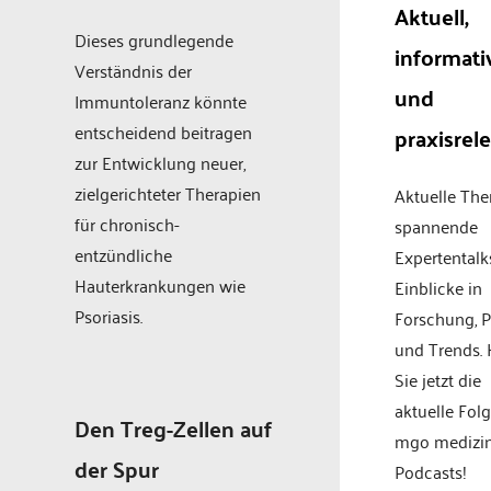
Aktuell,
Dieses grundlegende
informati
Verständnis der
und
Immuntoleranz könnte
entscheidend beitragen
praxisrel
zur Entwicklung neuer,
zielgerichteter Therapien
Aktuelle Th
für chronisch-
spannende
entzündliche
Expertentalk
Hauterkrankungen wie
Einblicke in
Psoriasis.
Forschung, P
und Trends.
Sie jetzt die
aktuelle Fol
Den Treg-Zellen auf
mgo medizi
der Spur
Podcasts!