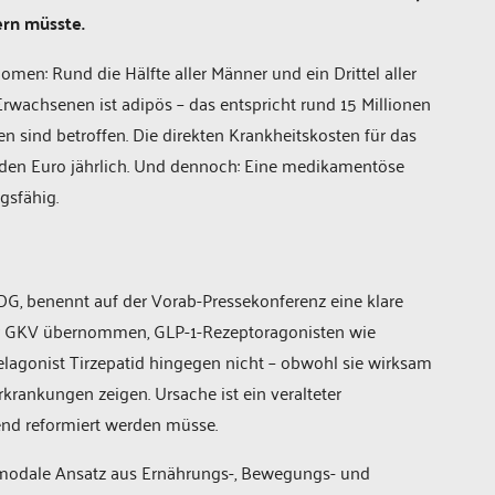
ern müsste.
men: Rund die Hälfte aller Männer und ein Drittel aller
 Erwachsenen ist adipös – das entspricht rund 15 Millionen
 sind betroffen. Die direkten Krankheitskosten für das
rden Euro jährlich. Und dennoch: Eine medikamentöse
gsfähig.
DDG, benennt auf der Vorab-Pressekonferenz eine klare
der GKV übernommen, GLP-1-Rezeptoragonisten wie
lagonist Tirzepatid hingegen nicht – obwohl sie wirksam
rkrankungen zeigen. Ursache ist ein veralteter
end reformiert werden müsse.
timodale Ansatz aus Ernährungs-, Bewegungs- und