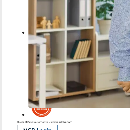
Berufspolitik
Personalia
Panorama
Service
Kongress
Literatur
Aus der Industrie
Videos
Podcast
Veranstaltungen
Zahlen | Daten | Fakten
Quelle: © Studio-Romantic - stocke.adobe.com
MGB Login