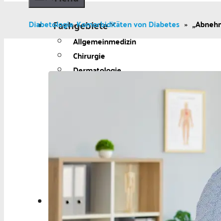
Fachgebiete
Diabetologie
Komorbiditäten von Diabetes
»
„Abnehm
»
Allgemeinmedizin
Chirurgie
Dermatologie
Diabetologie
Gynäkologie
Kardiologie
Neurologie und Psychiatrie
Onkologie
Ophthalmologie
Pädiatrie
Urologie
Aktuelles
Aktuelles