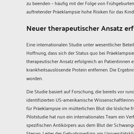
zu beenden – häufig mit der Folge von Frühgeburten
auftretender Präeklampsie hohe Risiken für das Kind 
Neuer therapeutischer Ansatz erf
Eine internationalen Studie unter wesentlicher Betei
Hoffnung, dass sich der Status quo bei Präeklampsie
therapeutischer Ansatz erfolgreich an Patientinnen 
krankheitsauslösende Protein entfernen. Die Ergebni
worden.
Die Studie basiert auf Forschung, die bereits vor ru
identifizierten US-amerikanische Wissenschaftlerin
für Präeklampsie im mütterlichen Blut: die lösliche fm
Pilotstudie hat nun ein internationales Team ein Ver
spezifischen Antikörpers aus dem Blut der Schwangere
Stepan, Leiter der Geburtsmedizin am Universitätskl