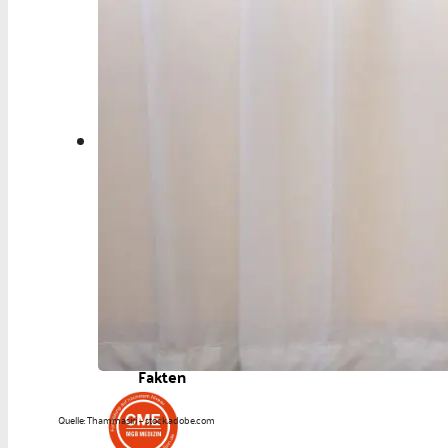
Aktuelles
Berufspolitik
Personalia
Panorama
Service
Kongress
Literatur
Aus der Industrie
Videos
Podcast
Veranstaltungen
Zahlen | Daten |
Fakten
Quelle: Thammasiri – stock.adobe.com