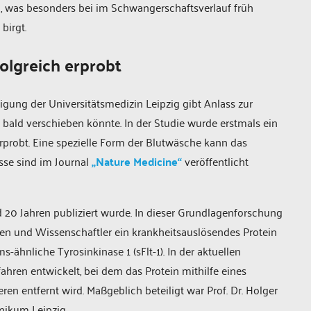
, was besonders bei im Schwangerschaftsverlauf früh
birgt.
olgreich erprobt
ligung der Universitätsmedizin Leipzig gibt Anlass zur
 bald verschieben könnte. In der Studie wurde erstmals ein
erprobt. Eine spezielle Form der Blutwäsche kann das
sse sind im Journal
„Nature Medicine“
veröffentlicht
nd 20 Jahren publiziert wurde. In dieser Grundlagenforschung
nen und Wissenschaftler ein krankheitsauslösendes Protein
s-ähnliche Tyrosinkinase 1 (sFlt-1). In der aktuellen
fahren entwickelt, bei dem das Protein mithilfe eines
n entfernt wird. Maßgeblich beteiligt war Prof. Dr. Holger
inikum Leipzig.