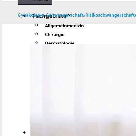
Fachgebiete
Gynäkologie
Schwangerschaft
Risikoschwangerschaft
»
»
Allgemeinmedizin
Chirurgie
Dermatologie
Diabetologie
Gynäkologie
Kardiologie
Neurologie und
Psychiatrie
Onkologie
Ophthalmologie
Pädiatrie
Urologie
Aktuelles