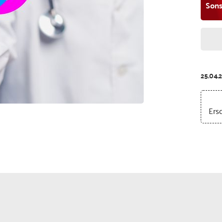
Sons
25.04.
Ers