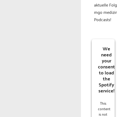
aktuelle Fol
mgo medizi
Podcasts!
We
need
your
consent
to load
the
Spotify
service!
This
content
is not