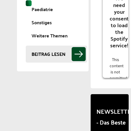
need
Paediatrie
your
consent
Sonstiges
to load
the
Weitere Themen
Spotify
service!
BEITRAG LESEN
This
content
is not
permitted
to
load
due to
trackers
that
NEWSLETT
are
- Das Beste
not
disclosed