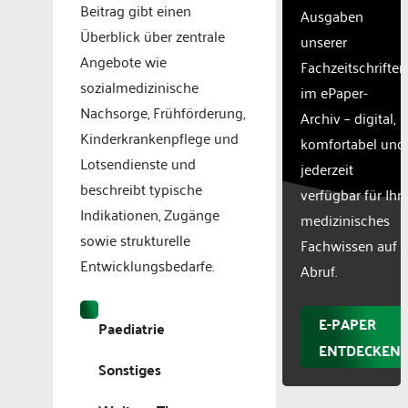
Beitrag gibt einen
Ausgaben
Überblick über zentrale
unserer
Angebote wie
Fachzeitschriften
sozialmedizinische
im ePaper-
Nachsorge, Frühförderung,
Archiv – digital,
Kinderkrankenpflege und
komfortabel und
Lotsendienste und
jederzeit
beschreibt typische
verfügbar für Ihr
Indikationen, Zugänge
medizinisches
sowie strukturelle
Fachwissen auf
Entwicklungsbedarfe.
Abruf.
E-PAPER
Paediatrie
ENTDECKEN
Sonstiges