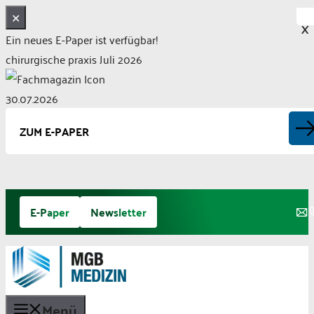
✕
X
Ein neues E-Paper ist verfügbar!
chirurgische praxis Juli 2026
30.07.2026
ZUM E-PAPER
Zum
E-Paper
Newsletter
Inhalt
springen
Menü