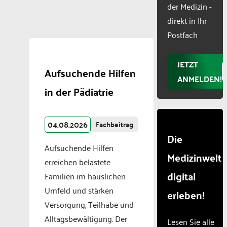
der Medizin -
Usercentr
direkt in Ihr
Consent
Manageme
Postfach
Platform
JETZT
Aufsuchende Hilfen
ANMELDEN!
in der Pädiatrie
04.08.2026
Fachbeitrag
Die
Aufsuchende Hilfen
Medizinwelt
erreichen belastete
digital
Familien im häuslichen
Umfeld und stärken
erleben!
Versorgung, Teilhabe und
Alltagsbewältigung. Der
Lesen Sie alle