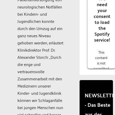
need
neurologischen Notfällen
your
bei Kindern- und
consent
Jugendlichen konnte
to load
the
durch den Umzug auf ein
Spotify
ganz neues Niveau
service!
gehoben werden, erläutert
Klinikdirektor Prof. Dr.
This
Alexander Storch: „Durch
content
is not
die enge und
permitted
vertrauensvolle
to load
Zusammenarbeit mit den
due to
trackers
Medizinern unserer
that are
Kinder- und Jugendklinik
NEWSLETT
not
können wir Schlaganfälle
disclosed
- Das Beste
to the
bei jungen Menschen nun
visitor.
aus der
viel schneller und besser