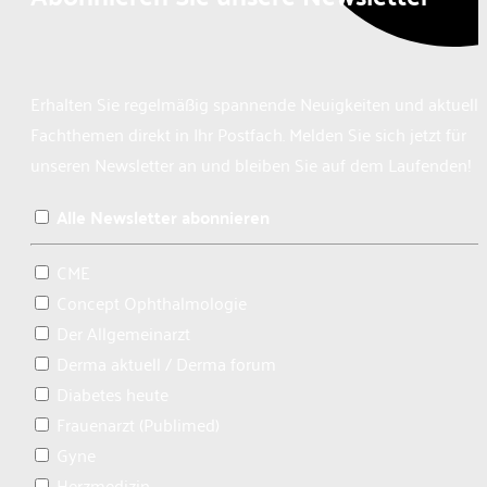
Erhalten Sie regelmäßig spannende Neuigkeiten und aktuelle
Fachthemen direkt in Ihr Postfach. Melden Sie sich jetzt für
unseren Newsletter an und bleiben Sie auf dem Laufenden!
Alle Newsletter abonnieren
CME
Concept Ophthalmologie
Der Allgemeinarzt
Derma aktuell / Derma forum
Diabetes heute
Frauenarzt (Publimed)
Gyne
Herzmedizin