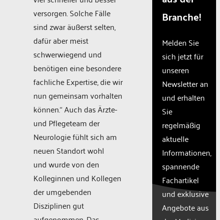
The
versorgen. Solche Fälle
website
Branche!
owner
sind zwar äußerst selten,
needs to
dafür aber meist
Melden Sie
setup the
schwerwiegend und
site with
sich jetzt für
their CMP
benötigen eine besondere
unseren
to add
fachliche Expertise, die wir
Newsletter an
this
nun gemeinsam vorhalten
content
und erhalten
to the list
können.“ Auch das Ärzte-
Sie
of
und Pflegeteam der
regelmäßig
technologies
Neurologie fühlt sich am
used.
aktuelle
Powered
neuen Standort wohl
Informationen,
by
und wurde von den
spannende
Usercentric
Kolleginnen und Kollegen
Fachartikel
Consent
Managemen
der umgebenden
und exklusive
Platform
Disziplinen gut
Angebote aus
aufgenommen. Das