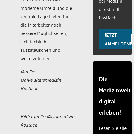
der Medizin -
moderne Umfeld und die
direkt in Ihr
zentrale Lage bieten für
Postfach
die Mitarbeiter noch
bessere Möglichkeiten,
JETZT
sich fachlich
ANMELDEN!
auszutauschen und
weiterzubilden.
Quelle:
Die
Universitätsmedizin
Rostock
Medizinwelt
digital
erleben!
Bilderquelle: ©Unimedizin
Rostock
Lesen Sie alle