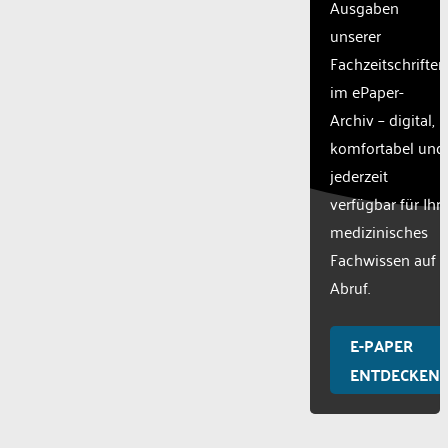
Ausgaben
unserer
Fachzeitschriften
im ePaper-
Archiv – digital,
komfortabel und
jederzeit
verfügbar für Ihr
medizinisches
Fachwissen auf
Abruf.
E-PAPER
ENTDECKEN