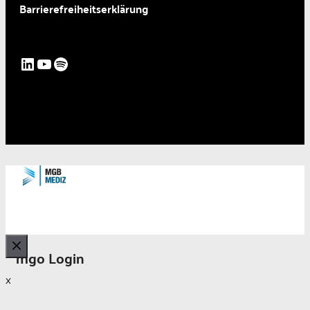
Barrierefreiheitserklärung
LinkedIn
YouTube
Spotify
mgo Login
Schließen
x