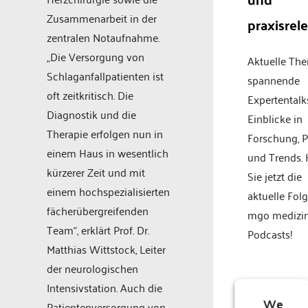
Zusammenarbeit in der
praxisrel
zentralen Notaufnahme.
„Die Versorgung von
Aktuelle Th
Schlaganfallpatienten ist
spannende
oft zeitkritisch. Die
Expertentalk
Diagnostik und die
Einblicke in
Therapie erfolgen nun in
Forschung, P
einem Haus in wesentlich
und Trends.
kürzerer Zeit und mit
Sie jetzt die
einem hochspezialisierten
aktuelle Fol
fächerübergreifenden
mgo medizi
Team“, erklärt Prof. Dr.
Podcasts!
Matthias Wittstock, Leiter
der neurologischen
Intensivstation. Auch die
We
Patientenversorgung von