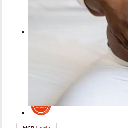
Berufspolitik
Personalia
Panorama
Service
Kongress
Literatur
Aus der Industrie
Videos
Podcast
Veranstaltungen
Zahlen | Daten | Fakten
MGB Login