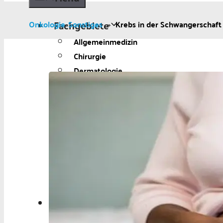
Fachgebiete
Onkologie
Sonstiges
»
Krebs in der Schwangerschaft
»
Allgemeinmedizin
Chirurgie
Dermatologie
Diabetologie
Gynäkologie
Kardiologie
Neurologie und Psychiatrie
Onkologie
Ophthalmologie
Pädiatrie
Urologie
Aktuelles
Aktuelles